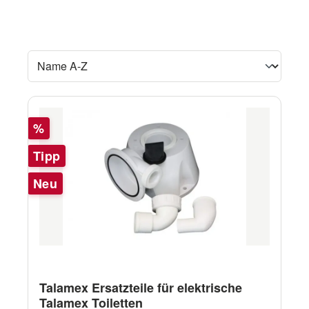
Rabatt
%
Tipp
Neu
Talamex Ersatzteile für elektrische
Talamex Toiletten