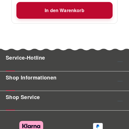
einfacher macht, da der 38mm-Ablassschlauch
In den Warenkorb
wiederverwendet werden kann. Die hier
aufgeführten Ersatzteile sind grundsätzlich nur
für folgenden Toiletten nutzbar: 80115000 -
Talamex Bord-Toilette manuell Superkompakt
80115001 - Talamex Bord-Toilette manuell
Standard 80115002 - Talamex Bord-Toilette
manuell Komfort Produktmerkmale
Service-Hotline
Multiwinkel-360°-Ablassknie für einfache
Installation kombinierte Pumpe für Spül- und
Abwasser. Geräuschreduzierung durch
Shop Informationen
fortschrittliche kombinierte Pumpe universelles
Montagemuster; passt zu den meisten
bekannten Marken. Bedienfeld mit einer Taste
Shop Service
Bordspannung 24V