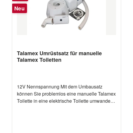
Stange und O-Ring 8 80115129 Jokervalve 9
Neu
80115150 Ersatzteilkit für manuelle Toilette
(Dichtung) 10 80115151 Ersatzpumpe für
manuelle Toilette 11 80115156 Discharge-
Elbow-Kit mit Jokervalve 12 80115160 Base
Valve Gasket 13 80115162 Top-Valve-Gasket
mit Feder 14
Talamex Umrüstsatz für manuelle
Talamex Toiletten
12V Nennspannung Mit dem Umbausatz
können Sie problemlos eine manuelle Talamex
Toilette in eine elektrische Toilette umwandeln.
Das Kit besteht aus einem Toilettenbasis,
einem Bedienfeld und einer kombinierten Spül-
und Abwasserpumpe. Die kombinierte Pumpe
für Spül- und Abwasser kann bis zu 1,2 m über