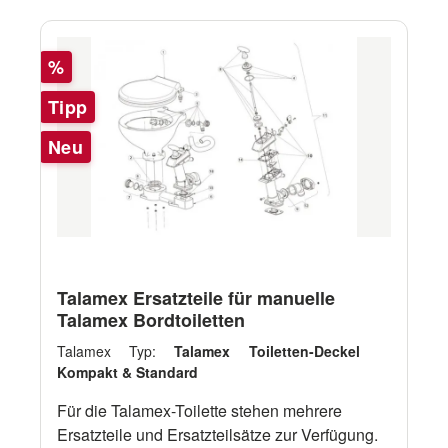
80115176 Impeller Elektro-Toilette 6 80115177
Kontrollpaneel Elektro-Toilette 12/24V 7
Rabatt
80115118 Intake-Elbow + Spray-Nozzle 8
%
Tipp
Neu
Talamex Ersatzteile für manuelle
Talamex Bordtoiletten
Talamex Typ:
Talamex Toiletten-Deckel
Kompakt & Standard
Für die Talamex-Toilette stehen mehrere
Ersatzteile und Ersatzteilsätze zur Verfügung.