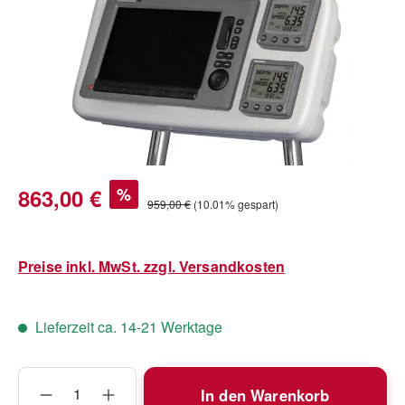
Verkaufspreis:
863,00 €
%
Regulärer Preis:
959,00 €
(10.01% gespart)
Preise inkl. MwSt. zzgl. Versandkosten
Lieferzeit ca. 14-21 Werktage
Produkt Anzahl: Gib den gewünschten Wert
In den Warenkorb