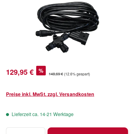
Verkaufspreis:
129,95 €
%
Regulärer Preis:
148,69 €
(12.6% gespart)
Preise inkl. MwSt. zzgl. Versandkosten
Lieferzeit ca. 14-21 Werktage
Produkt Anzahl: Gib den gewünschten Wert