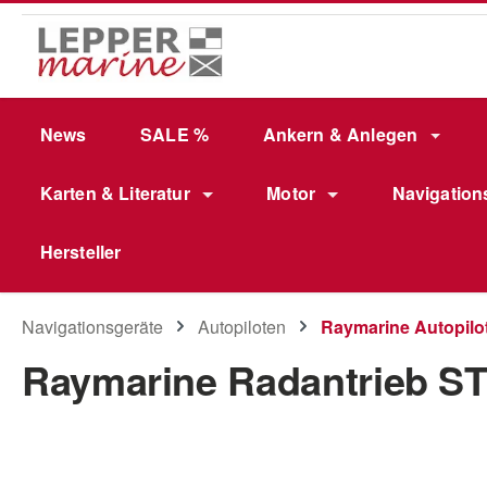
m Hauptinhalt springen
Zur Suche springen
Zur Hauptnavigation springen
News
SALE %
Ankern & Anlegen
Karten & Literatur
Motor
Navigation
Hersteller
Navigationsgeräte
Autopiloten
Raymarine Autopilo
Raymarine Radantrieb ST
Bildergalerie überspringen