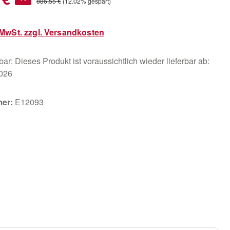
Regulärer Preis:
886,55 €
(12.02% gespart)
. MwSt. zzgl. Versandkosten
ar: Dieses Produkt ist voraussichtlich wieder lieferbar ab:
2026
mer:
E12093