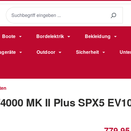
Boote
Bordelektrik
Bekleidung
sgeräte
Outdoor
Sicherheit
Unte
ten
4000 MK II Plus SPX5 EV1
Verkaufsprei
779,95