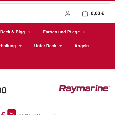
0,00 €
Waren
Deck & Rigg
Farben und Pflege
rhaltung
Unter Deck
Angeln
00
s:
 €
%