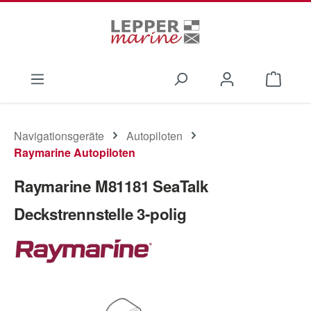
Zum Hauptinhalt springen
Waren
Navigationsgeräte
Autopiloten
Raymarine Autopiloten
Raymarine M81181 SeaTalk
Deckstrennstelle 3-polig
Bildergalerie überspringen