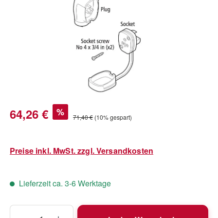
Verkaufspreis:
64,26 €
%
Regulärer Preis:
71,40 €
(10% gespart)
Preise inkl. MwSt. zzgl. Versandkosten
Lieferzeit ca. 3-6 Werktage
Produkt Anzahl: Gib den gewünschten Wert