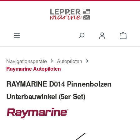
Zum Hauptinhalt springen
Waren
Navigationsgeräte
Autopiloten
Raymarine Autopiloten
RAYMARINE D014 Pinnenbolzen
Unterbauwinkel (5er Set)
Bildergalerie überspringen