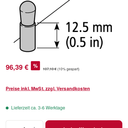
Verkaufspreis:
96,39 €
%
Regulärer Preis:
107,10 €
(10% gespart)
Preise inkl. MwSt. zzgl. Versandkosten
Lieferzeit ca. 3-6 Werktage
Produkt Anzahl: Gib den gewünschten Wert