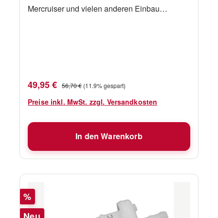
Mercruiser und vielen anderen Einbau
BootsmotorenOEM 35-802893Q01 mit
Halterung
Verkaufspreis:
Regulärer Preis:
49,95 €
56,70 €
(11.9% gespart)
Preise inkl. MwSt. zzgl. Versandkosten
In den Warenkorb
Rabatt
%
Neu