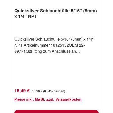
Quicksilver Schlauchtülle 5/16" (8mm)
x 1/4" NPT
Quicksilver Schlauchtülle 5/16" (8mm) x 1/4"
NPT Artikelnummer 16125132OEM 22-
89771Q2Fitting zum Anschluss an
Kraftstofffilter
Verkaufspreis:
Regulärer Preis:
15,49 €
16,90 €
(8.34% gespart)
Preise inkl. MwSt. zzgl. Versandkosten