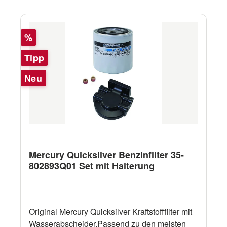
Rabatt
%
Tipp
Neu
Mercury Quicksilver Benzinfilter 35-
802893Q01 Set mit Halterung
Original Mercury Quicksilver Kraftstofffilter mit
Wasserabscheider.Passend zu den meisten