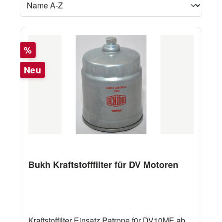
Rabatt
%
Neu
Bukh Kraftstofffilter für DV Motoren
Kraftstoffilter Einsatz Patrone für DV10ME ab