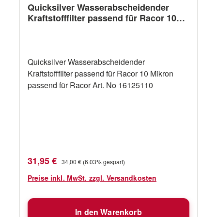
Quicksilver Wasserabscheidender
Kraftstofffilter passend für Racor 10
Mikron
Quicksilver Wasserabscheidender
Kraftstofffilter passend für Racor 10 Mikron
passend für Racor Art. No 16125110
Verkaufspreis:
Regulärer Preis:
31,95 €
34,00 €
(6.03% gespart)
Preise inkl. MwSt. zzgl. Versandkosten
In den Warenkorb