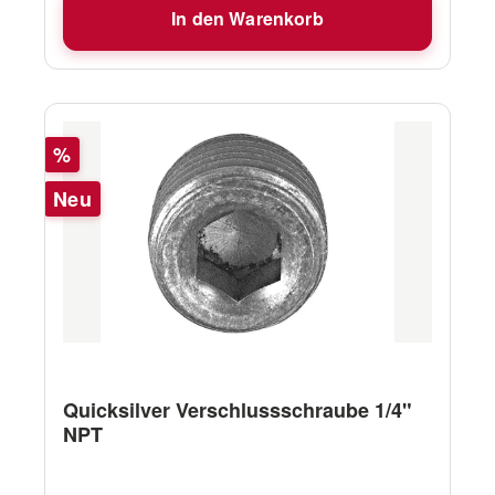
In den Warenkorb
Rabatt
%
Neu
Quicksilver Verschlussschraube 1/4"
NPT