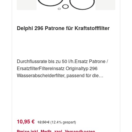
Delphi 296 Patrone für Kraftstofffilter
Durchflussrate bis zu 50 l/h.Ersatz Patrone /
ErsatzfilterFiltereinsatz Originaltyp 296
Wasserabscheiderfilter, passend für die
meisten Bootsdieselmotoren bis 100 PS.
Volvo, Yanmar, Vetus usw.
Verkaufspreis:
Regulärer Preis:
10,95 €
12,50 €
(12.4% gespart)
Preise inkl. MwSt. zzgl. Versandkosten