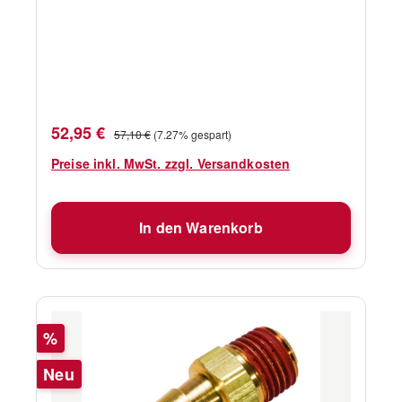
Verkaufspreis:
Regulärer Preis:
52,95 €
57,10 €
(7.27% gespart)
Preise inkl. MwSt. zzgl. Versandkosten
In den Warenkorb
Rabatt
%
Neu