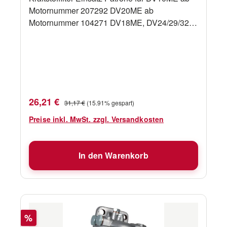
Motornummer 207292 DV20ME ab
Motornummer 104271 DV18ME, DV24/29/32
/36/48
Verkaufspreis:
Regulärer Preis:
26,21 €
31,17 €
(15.91% gespart)
Preise inkl. MwSt. zzgl. Versandkosten
In den Warenkorb
Rabatt
%