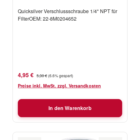
Quicksilver Verschlussschraube 1/4" NPT für
FilterOEM: 22-8M0204652
Verkaufspreis:
Regulärer Preis:
4,95 €
5,30 €
(6.6% gespart)
Preise inkl. MwSt. zzgl. Versandkosten
In den Warenkorb