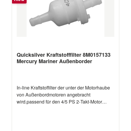
Quicksilver Kraftstofffilter 8M0157133
Mercury Mariner Außenborder
In‑line Kraftstoffilter der unter der Motorhaube
von Außenbordmotoren angebracht
wird.passend für den 4/5 PS 2‑Takt-Motor
(1999 und neuer), den 4/5/6 PS 4-Takt-Motor
(1999 und neuer),passend für den 8/9.9 PS 4-
Takt-Motor (2005 und neuer) und den 15/20 PS
4-Takt-Motor (351ccm, 2008 und neuer).OEM: