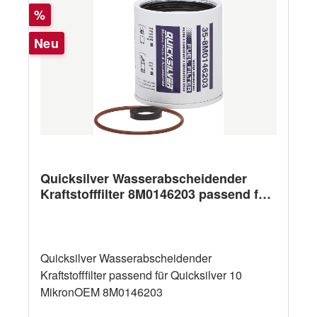
Rabatt
%
Neu
Quicksilver Wasserabscheidender
Kraftstofffilter 8M0146203 passend für
Quicksilver 10 Mikron
Quicksilver Wasserabscheidender
Kraftstofffilter passend für Quicksilver 10
MikronOEM 8M0146203