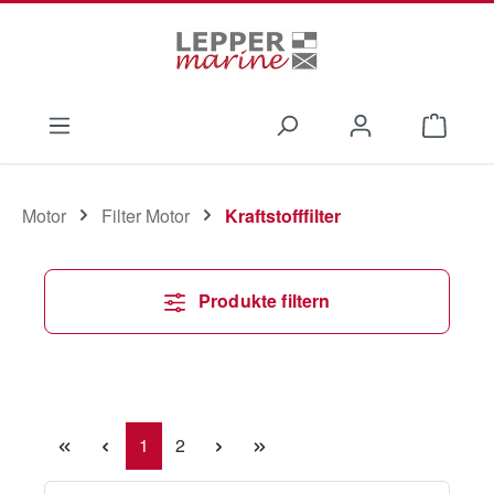
Zum Hauptinhalt springen
Waren
Motor
Filter Motor
Kraftstofffilter
Produkte filtern
Seite
Seite
1
2