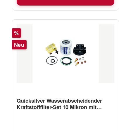
Rabatt
%
Neu
Quicksilver Wasserabscheidender
Kraftstofffilter-Set 10 Mikron mit
Schauglas und Ablass