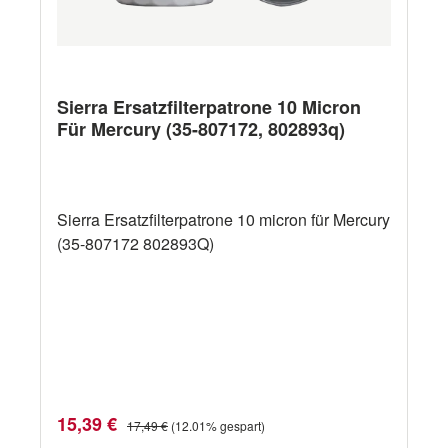
Sierra Ersatzfilterpatrone 10 Micron
Für Mercury (35-807172, 802893q)
Sierra Ersatzfilterpatrone 10 micron für Mercury
(35-807172 802893Q)
Verkaufspreis:
Regulärer Preis:
15,39 €
17,49 €
(12.01% gespart)