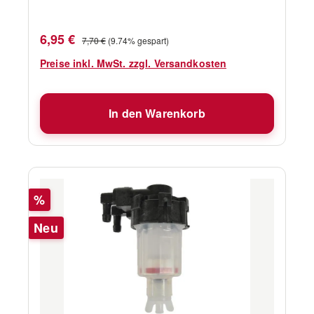
8M0157133
Verkaufspreis:
Regulärer Preis:
6,95 €
7,70 €
(9.74% gespart)
Preise inkl. MwSt. zzgl. Versandkosten
In den Warenkorb
Rabatt
%
Neu