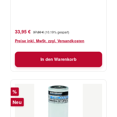
Verkaufspreis:
Regulärer Preis:
33,95 €
37,80 €
(10.19% gespart)
Preise inkl. MwSt. zzgl. Versandkosten
In den Warenkorb
Rabatt
%
Neu