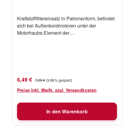
Kraftstofffiltereinsatz in Patronenform, befindet
sich bei Außenbordmotoren unter der
Motorhaube.Element der
Kraftstoffilterbaugruppe, 879884T.passend für
40-60 PS EFI 4-Takt-Außenbordmotoren,
0T409000 und höher.OEM: 8M0219171
Verkaufspreis:
Regulärer Preis:
6,49 €
7,20 €
(9.86% gespart)
Preise inkl. MwSt. zzgl. Versandkosten
In den Warenkorb