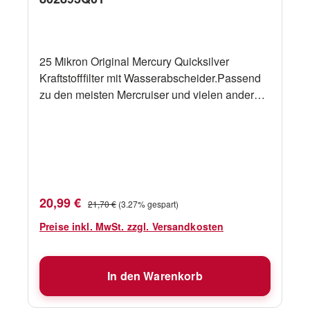
25 Mikron Original Mercury Quicksilver
Kraftstofffilter mit Wasserabscheider.Passend
zu den meisten Mercruiser und vielen anderen
Einbau BootsmotorenOEM 35-802893Q01
Verkaufspreis:
Regulärer Preis:
20,99 €
21,70 €
(3.27% gespart)
Preise inkl. MwSt. zzgl. Versandkosten
In den Warenkorb