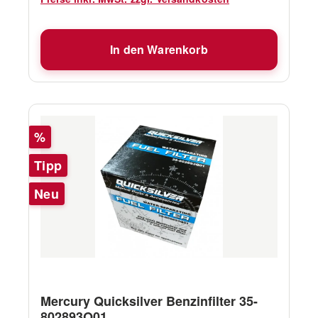
In den Warenkorb
Rabatt
%
Tipp
Neu
Mercury Quicksilver Benzinfilter 35-
802893Q01