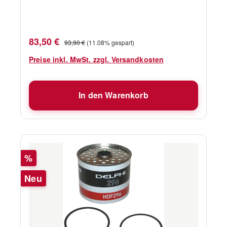
Verkaufspreis:
Regulärer Preis:
83,50 €
93,90 €
(11.08% gespart)
Preise inkl. MwSt. zzgl. Versandkosten
In den Warenkorb
Rabatt
%
Neu