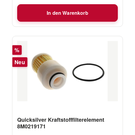
In den Warenkorb
Rabatt
%
Neu
Quicksilver Kraftstofffilterelement
8M0219171