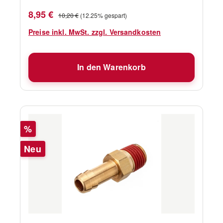
Verkaufspreis:
Regulärer Preis:
8,95 €
10,20 €
(12.25% gespart)
Preise inkl. MwSt. zzgl. Versandkosten
In den Warenkorb
Rabatt
%
Neu