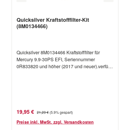
Quicksilver Kraftstofffilter-Kit
(8M0134466)
Quicksilver 8M0134466 Kraftstofffilter für
Mercury 9.9-30PS EFI, Seriennummer
0R833820 und höher (2017 und neuer).verfügt
über ein durchsichtiges Gehäuse, um den
Kraftstoffinhalt und Verunreinigungen zu
überprüfen und kann leicht entfernt werden, um
das Filterelement zu ersetzenerfüllt oder
übertrifft die Spezifikationen des
HerstellersOEM: 8M0134466
Verkaufspreis:
Regulärer Preis:
19,95 €
21,20 €
(5.9% gespart)
Preise inkl. MwSt. zzgl. Versandkosten