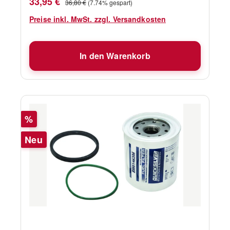
Verkaufspreis:
33,95 €
36,80 €
(7.74% gespart)
Preise inkl. MwSt. zzgl. Versandkosten
In den Warenkorb
Rabatt
%
Neu