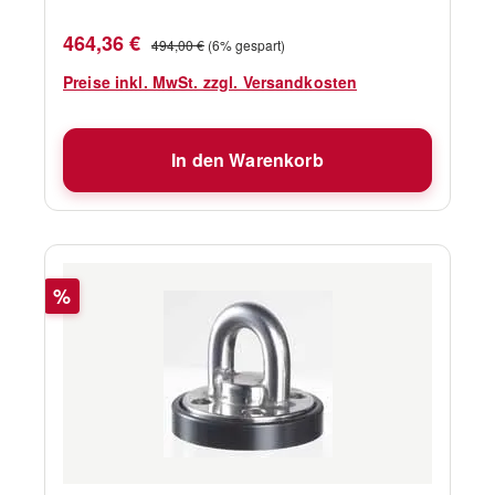
Verkaufspreis:
Regulärer Preis:
464,36 €
494,00 €
(6% gespart)
Preise inkl. MwSt. zzgl. Versandkosten
In den Warenkorb
Rabatt
%