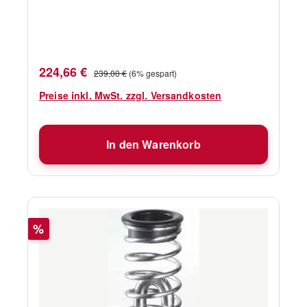
"E" 44 mm Gewicht 600 g SWL 6000 daN
Verkaufspreis:
Regulärer Preis:
224,66 €
239,00 €
(6% gespart)
Preise inkl. MwSt. zzgl. Versandkosten
In den Warenkorb
Rabatt
%