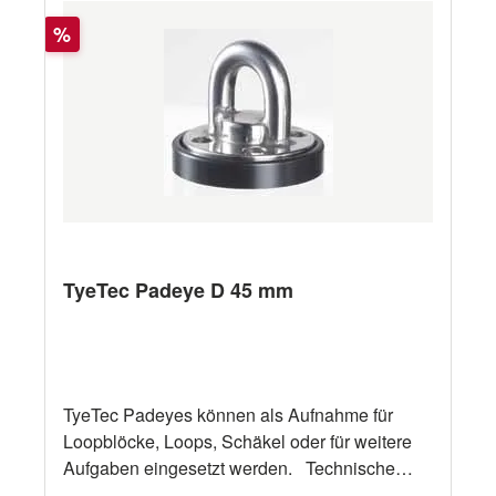
Rabatt
%
TyeTec Padeye D 45 mm
TyeTec Padeyes können als Aufnahme für
Loopblöcke, Loops, Schäkel oder für weitere
Aufgaben eingesetzt werden. Technische
Daten Bezeichnung TyeTec Padeye D 45 mm