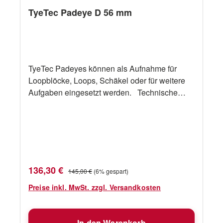
TyeTec Padeye D 56 mm
TyeTec Padeyes können als Aufnahme für
Loopblöcke, Loops, Schäkel oder für weitere
Aufgaben eingesetzt werden. Technische
Daten Bezeichnung TyeTec Padeye D 56 mm
"A" 56 mm "B" 44 mm "C" 19 mm "D" 15 mm
"E" 35 mm Gewicht 160 g SWL 3500 daN
Verkaufspreis:
Regulärer Preis:
136,30 €
145,00 €
(6% gespart)
Preise inkl. MwSt. zzgl. Versandkosten
In den Warenkorb