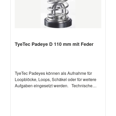
TyeTec Padeye D 110 mm mit Feder
TyeTec Padeyes können als Aufnahme für
Loopblöcke, Loops, Schäkel oder für weitere
Aufgaben eingesetzt werden. Technische
Daten Bezeichnung TyeTec Padeye D 110 mm
mit Feder "A" 110 mm "B" 75 mm "C" 34 mm
"D" 24 mm "E" 26 mm Gewicht 1100 g SWL
12000 daN