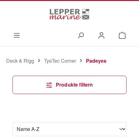
Zum Hauptinhalt springen
Waren
Deck & Rigg
TyeTec Corner
Padeyes
Produkte filtern