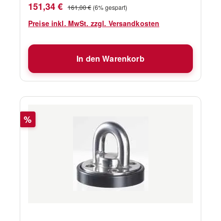
Verkaufspreis:
Regulärer Preis:
151,34 €
161,00 €
(6% gespart)
Preise inkl. MwSt. zzgl. Versandkosten
In den Warenkorb
Rabatt
%