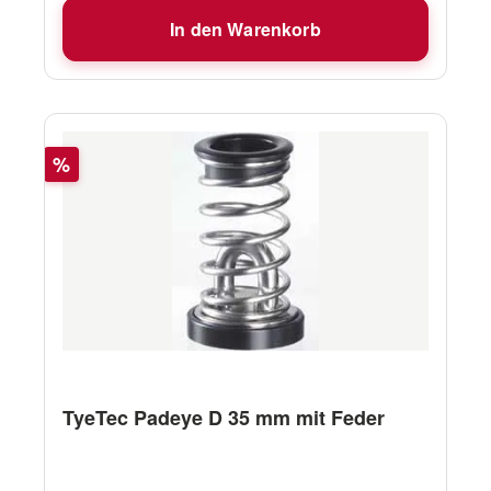
In den Warenkorb
Rabatt
%
TyeTec Padeye D 35 mm mit Feder