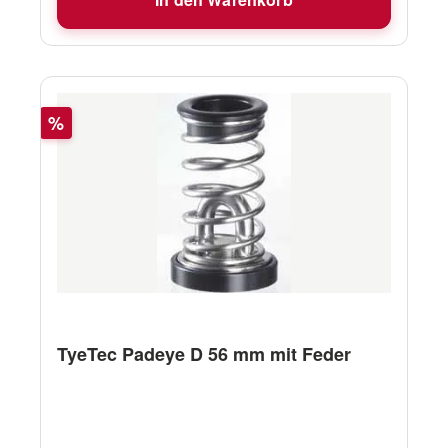
Rabatt
%
TyeTec Padeye D 56 mm mit Feder