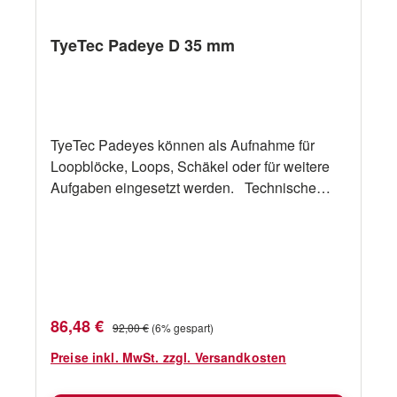
TyeTec Padeye D 35 mm
TyeTec Padeyes können als Aufnahme für
Loopblöcke, Loops, Schäkel oder für weitere
Aufgaben eingesetzt werden. Technische
Daten Bezeichnung TyeTec Padeye D 35 mm
"A" 35 mm "B" 30 mm "C" 11 mm "D" 9 mm "E"
21 mm Gewicht 80 g SWL 1200 daN
Verkaufspreis:
Regulärer Preis:
86,48 €
92,00 €
(6% gespart)
Preise inkl. MwSt. zzgl. Versandkosten