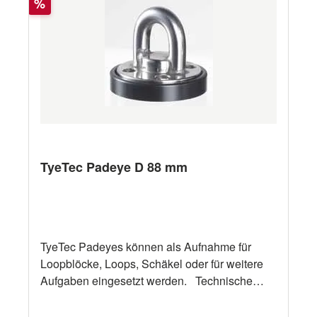
Rabatt
%
TyeTec Padeye D 88 mm
TyeTec Padeyes können als Aufnahme für
Loopblöcke, Loops, Schäkel oder für weitere
Aufgaben eingesetzt werden. Technische
Daten Bezeichnung TyeTec Padeye D 88 mm
"A" 88 mm "B" 60 mm "C" 27 mm "D" 20 mm