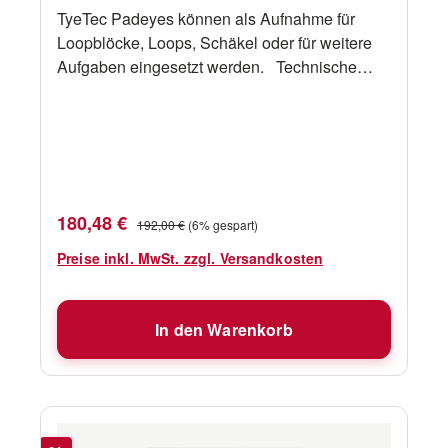
TyeTec Padeyes können als Aufnahme für
Loopblöcke, Loops, Schäkel oder für weitere
Aufgaben eingesetzt werden. Technische
Daten Bezeichnung TyeTec Padeye D 56 mm
mit Feder "A" 56 mm "B" 44 mm "C" 19 mm "D"
15 mm "E" 35 mm Gewicht 250 g SWL 3500
daN
Verkaufspreis:
Regulärer Preis:
180,48 €
192,00 €
(6% gespart)
Preise inkl. MwSt. zzgl. Versandkosten
In den Warenkorb