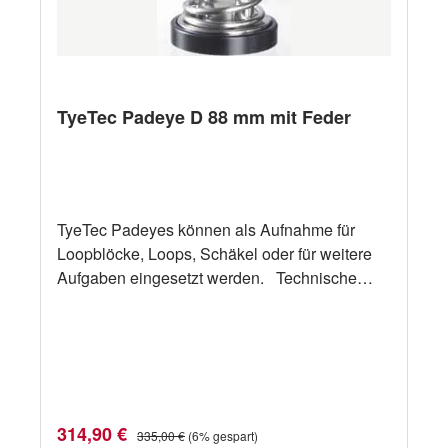
TyeTec Padeye D 88 mm mit Feder
TyeTec Padeyes können als Aufnahme für
Loopblöcke, Loops, Schäkel oder für weitere
Aufgaben eingesetzt werden. Technische
Daten Bezeichnung TyeTec Padeye D 88 mm
mit Feder "A" 88 mm "B" 60 mm "C" 27 mm "D"
20 mm "E" 44 mm Gewicht 700 g SWL 6000
daN
Verkaufspreis:
Regulärer Preis:
314,90 €
335,00 €
(6% gespart)