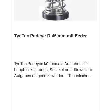
TyeTec Padeye D 45 mm mit Feder
TyeTec Padeyes können als Aufnahme für
Loopblöcke, Loops, Schäkel oder für weitere
Aufgaben eingesetzt werden. Technische
Daten Bezeichnung TyeTec Padeye D 45 mm
mit Feder "A" 45 mm "B" 38 mm "C" 13 mm "D"
12 mm "E" 28 mm Gewicht 170 g SWL 1600
daN