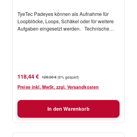
TyeTec Padeyes können als Aufnahme für
Loopblöcke, Loops, Schäkel oder für weitere
Aufgaben eingesetzt werden. Technische
Daten Bezeichnung TyeTec Padeye D 35 mm
mit Feder "A" 35 mm "B" 30 mm "C" 11 mm "D"
9 mm "E" 21 mm Gewicht 100 g SWL 1200
daN
Verkaufspreis:
Regulärer Preis:
118,44 €
126,00 €
(6% gespart)
Preise inkl. MwSt. zzgl. Versandkosten
In den Warenkorb