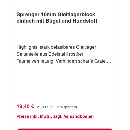
Sprenger 10mm Gleitlagerblock
einfach mit Bügel und Hundsfott
Highlights: stark belastbares Gleitlager
Seitenteile aus Edelstahl rostfrei
Taumelvernietung: Verhindert scharfe Grate am
Nietkopf Seilrollen aus hochwertigem UV-
beständigem Kunststoff Bolzen und Splentring
gestatten ein leichtes Montieren bzw.
Demontieren von Bügel und Wirbel geringes
Gewicht Made in Germany hervorragendes
Preis- / Leistungsverhältnis Technische
Verkaufspreis:
Regulärer Preis:
19,40 €
21,80 €
(11.01% gespart)
Daten: Bezeichnung Sprenger 10mm
Gleitlagerblock einfach mit Bügel und
Preise inkl. MwSt. zzgl. Versandkosten
Hundsfott Tauwerk Durchmesser bis 10mm