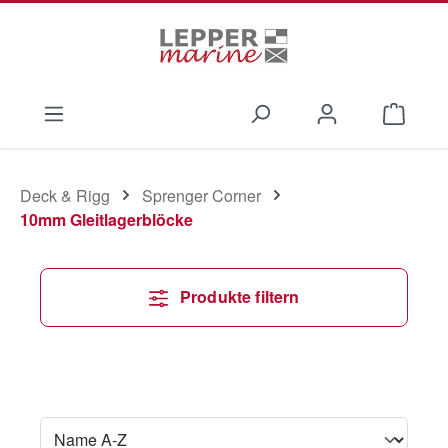
Zum Hauptinhalt springen
Waren
Deck & Rigg
Sprenger Corner
10mm Gleitlagerblöcke
Produkte filtern