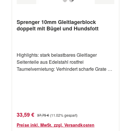
Sprenger 10mm Gleitlagerblock
doppelt mit Bügel und Hundsfott
Highlights: stark belastbares Gleitlager
Seitenteile aus Edelstahl rostfrei
Taumelvernietung: Verhindert scharfe Grate am
Nietkopf Seilrollen aus hochwertigem UV-
beständigem Kunststoff Bolzen und Splentring
gestatten ein leichtes Montieren bzw.
Demontieren von Bügel und Wirbel geringes
Gewicht Made in Germany hervorragendes
Preis- / Leistungsverhältnis Technische
Verkaufspreis:
Regulärer Preis:
33,59 €
37,75 €
(11.02% gespart)
Daten: Bezeichnung Sprenger 10mm
Gleitlagerblock doppelt mit Bügel und
Preise inkl. MwSt. zzgl. Versandkosten