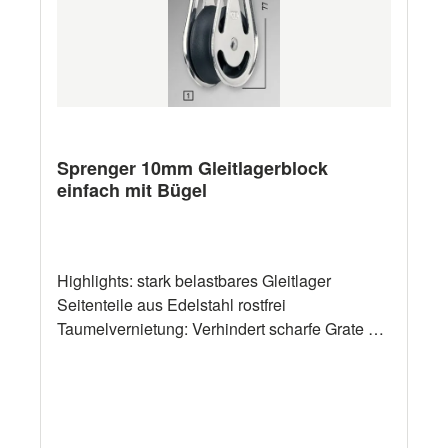
Sprenger 10mm Gleitlagerblock
einfach mit Bügel
Highlights: stark belastbares Gleitlager
Seitenteile aus Edelstahl rostfrei
Taumelvernietung: Verhindert scharfe Grate am
Nietkopf Seilrollen aus hochwertigem UV-
beständigem Kunststoff Bolzen und Splentring
gestatten ein leichtes Montieren bzw.
Demontieren von Bügel und Wirbel geringes