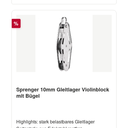
Rabatt
%
Sprenger 10mm Gleitlager Violinblock
mit Bügel
Highlights: stark belastbares Gleitlager