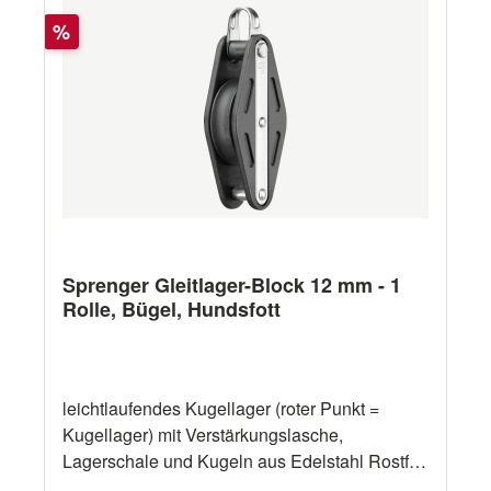
Ausführung Wirbel Arbeitslast 212 kg Bruchlast
Rabatt
850 kg Tau 10 mm Ø 360° drehbar Ja Anzahl
%
Rollen 1 Rolle 35 x 12 mm Material Rollen
Kunststoff Lager Kunstoff Gleitlager Material
Seitenteile Kunststoff
Sprenger Gleitlager-Block 12 mm - 1
Rolle, Bügel, Hundsfott
leichtlaufendes Kugellager (roter Punkt =
Kugellager) mit Verstärkungslasche,
Lagerschale und Kugeln aus Edelstahl Rostfrei
Angabe der max. Tauwerkstärke in der