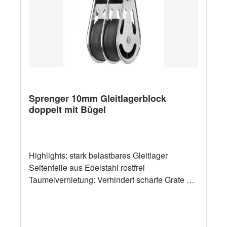
Sprenger 10mm Gleitlagerblock
doppelt mit Bügel
Highlights: stark belastbares Gleitlager
Seitenteile aus Edelstahl rostfrei
Taumelvernietung: Verhindert scharfe Grate am
Nietkopf Seilrollen aus hochwertigem UV-
beständigem Kunststoff Bolzen und Splentring
gestatten ein leichtes Montieren bzw.