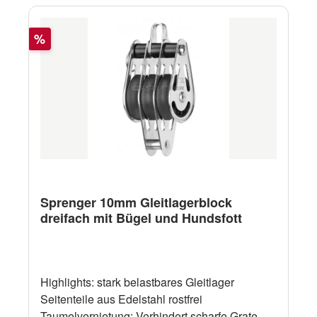
(3499500455) passender Wirbel (3594500156)
Rabatt
%
Sprenger 10mm Gleitlagerblock
dreifach mit Bügel und Hundsfott
Highlights: stark belastbares Gleitlager
Seitenteile aus Edelstahl rostfrei
Taumelvernietung: Verhindert scharfe Grate am