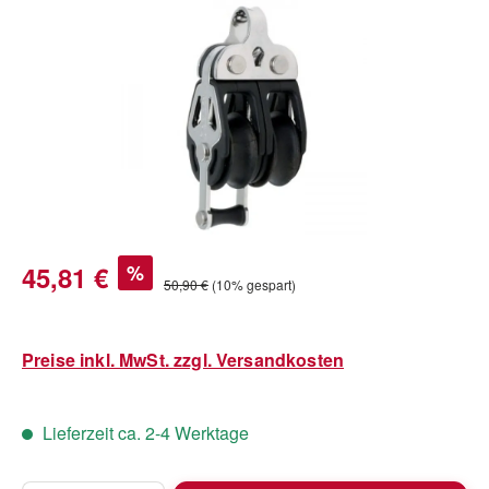
Bildergalerie überspringen
Verkaufspreis:
45,81 €
%
Regulärer Preis:
50,90 €
(10% gespart)
Preise inkl. MwSt. zzgl. Versandkosten
Lieferzeit ca. 2-4 Werktage