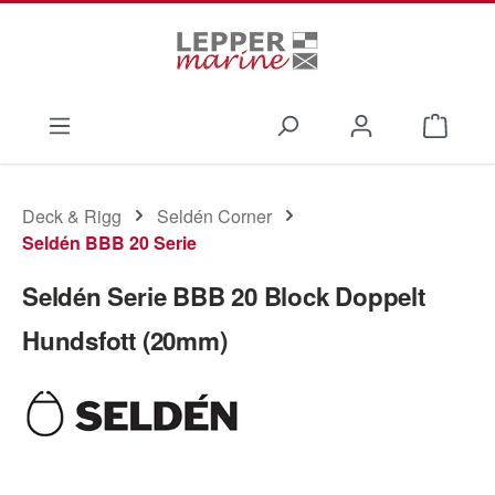
Zum Hauptinhalt springen
Waren
Deck & Rigg
Seldén Corner
Seldén BBB 20 Serie
Seldén Serie BBB 20 Block Doppelt
Hundsfott (20mm)