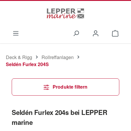
Zum Hauptinhalt springen
Waren
Deck & Rigg
Rollreffanlagen
Seldén Furlex 204S
Produkte filtern
Seldén Furlex 204s bei LEPPER
marine