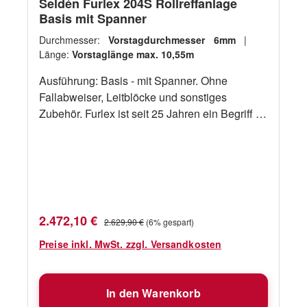
Seldén Furlex 204S Rollreffanlage
Basis mit Spanner
Durchmesser:
Vorstagdurchmesser 6mm
|
Länge:
Vorstaglänge max. 10,55m
Ausführung: Basis - mit Spanner. Ohne
Fallabweiser, Leitblöcke und sonstiges
Zubehör. Furlex ist seit 25 Jahren ein Begriff für
perfektes und unter allen Umständen sicheres
Einrollen und Reffen der Vorsegel. Furlex hat
die patentierten Speziallager mit Lastverteiler
und besteht aus innovativen Materialen, die
Gewicht im Rigg sparen. Furlex gibt es für
offene Kielboote und für Yachten bis zu 40t
Verkaufspreis:
Regulärer Preis:
2.472,10 €
2.629,90 €
(6% gespart)
Gewicht. Mit manuellem, elektrischem und
hydraulischem Antrieb. Furlex 204S. Für Boote
Preise inkl. MwSt. zzgl. Versandkosten
bis zu einem Gewicht von bis zu 9 t und
Vorstage von 6 bis 8 mm Durchmesser. Mit
In den Warenkorb
allen Funktionen und Eigenschaften, die auch