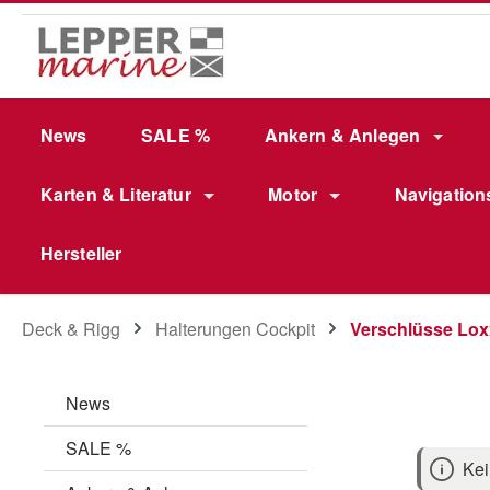
m Hauptinhalt springen
Zur Suche springen
Zur Hauptnavigation springen
News
SALE %
Ankern & Anlegen
Karten & Literatur
Motor
Navigation
Hersteller
Deck & Rigg
Halterungen Cockpit
Verschlüsse Lox
News
SALE %
Kei