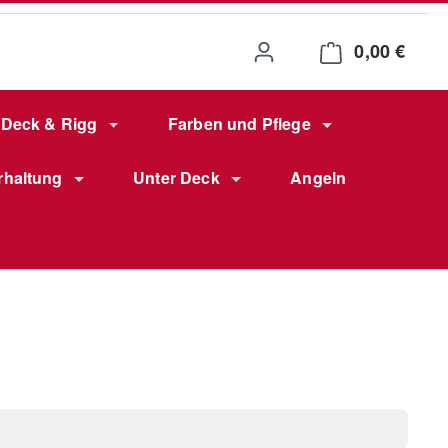
0,00 €
Waren
Deck & Rigg
Farben und Pflege
rhaltung
Unter Deck
Angeln