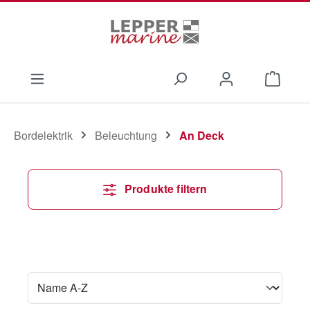
Zum Hauptinhalt springen
Waren
Bordelektrik
Beleuchtung
An Deck
Produkte filtern