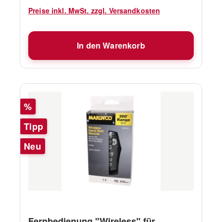
Preise inkl. MwSt. zzgl. Versandkosten
In den Warenkorb
Rabatt
%
Tipp
Neu
Fernbedienung "Wireless" für