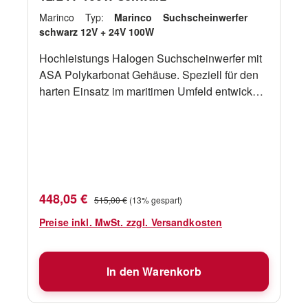
Marinco Typ:
Marinco Suchscheinwerfer
schwarz 12V + 24V 100W
Hochleistungs Halogen Suchscheinwerfer mit
ASA Polykarbonat Gehäuse. Speziell für den
harten Einsatz im maritimen Umfeld entwickelt
und IP56 geschützt. Austauschbares H3
Halogen Leuchtmittel mit 100 W für
Reichweiten bis zu 300 Meter. Kabellose
Steuerung mit enthaltener Fernbedienung.
Rotation 370°, Neigung von +75° bis -45° mit 2
wählbaren Geschwindigkeiten.
Verkaufspreis:
Regulärer Preis:
448,05 €
515,00 €
(13% gespart)
Produkteigenschaften 525 Lux auf 20 Meter
Montierbar über Kopf Suchmodus S.O.S.
Preise inkl. MwSt. zzgl. Versandkosten
Funktion Die enthaltene Funkfernbedienung ist
für die Festmontage gedacht und wird über
In den Warenkorb
Kabel mit Spannung versorgt. Optional ist eine
batteriebetriebene Funkfernbedienung für die
mobile Nutzung erhältlich. Art.-No. SpannungV