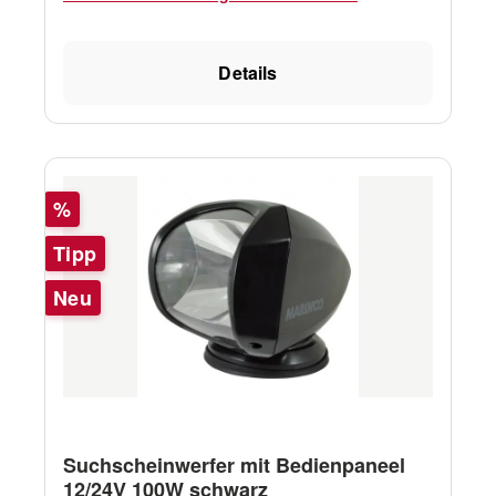
Details
Rabatt
%
Tipp
Neu
Suchscheinwerfer mit Bedienpaneel
12/24V 100W schwarz