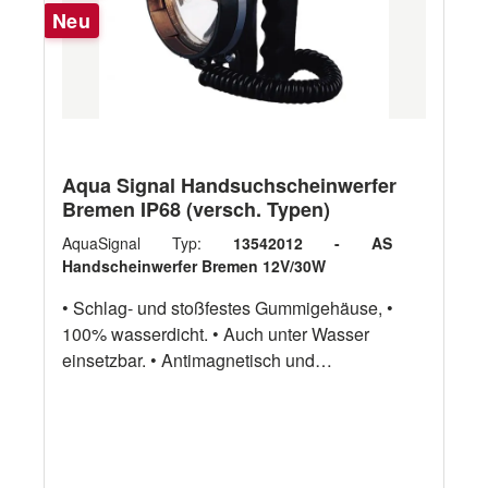
Neu
Aqua Signal Handsuchscheinwerfer
Bremen IP68 (versch. Typen)
AquaSignal Typ:
13542012 - AS
Handscheinwerfer Bremen 12V/30W
• Schlag- und stoßfestes Gummigehäuse, •
100% wasserdicht. • Auch unter Wasser
einsetzbar. • Antimagnetisch und
seewasserfest. • Ein- und Ausschalter mit
Morsetaste. • Wendelschnur ohne Stecker (0,7
bis 3m).• Höhe: 164mm. Tiefe: 148mm. Ø:
118mm. Gewünschte Ausführung bitte oben