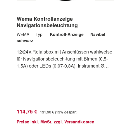
Wema Kontrollanzeige
Navigationsbeleuchtung
WEMA Typ:
Kontroll-Anzeige Navibel
schwarz
12/24V.Relaisbox mit Anschlüssen wahlweise
für Navigationsbeleuch-tung mit Birnen (0,5-
1,5A) oder LEDs (0,07-0,3A). Instrument Ø
58mm, Einbaumaß Ø 52mm. Bitte oben
gewünschte Farbe wählen
ArtikelnummerBeschreibung 21352070
schwarz 21352071 weiß
Verkaufspreis:
Regulärer Preis:
114,75 €
131,90 €
(13% gespart)
Preise inkl. MwSt. zzgl. Versandkosten