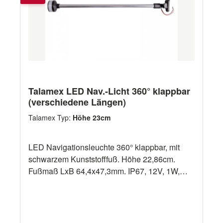
Talamex LED Nav.-Licht 360° klappbar
(verschiedene Längen)
Talamex Typ:
Höhe 23cm
LED Navigationsleuchte 360° klappbar, mit
schwarzem Kunststofffuß. Höhe 22,86cm.
Fußmaß LxB 64,4x47,3mm. IP67, 12V, 1W,
gemäß IMO COLREG 72, USCG, ABYCA-16
und NMMA anerkannt. ArtikelnummerHöhe cm
12543042 23 12543044 61 auch als
abnehmbare Version erhältlich (siehe 2.