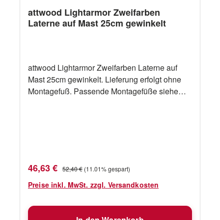
attwood Lightarmor Zweifarben
Laterne auf Mast 25cm gewinkelt
attwood Lightarmor Zweifarben Laterne auf
Mast 25cm gewinkelt. Lieferung erfolgt ohne
Montagefuß. Passende Montagefüße siehe
Zubehör.
Verkaufspreis:
Regulärer Preis:
46,63 €
52,40 €
(11.01% gespart)
Preise inkl. MwSt. zzgl. Versandkosten
In den Warenkorb