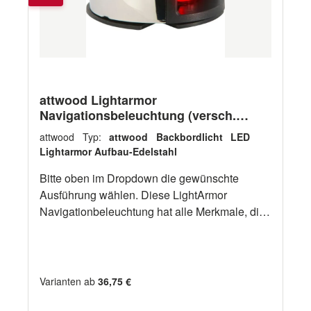
attwood Lightarmor
Navigationsbeleuchtung (versch.
Typen)
attwood Typ:
attwood Backbordlicht LED
Lightarmor Aufbau-Edelstahl
Bitte oben im Dropdown die gewünschte
Ausführung wählen. Diese LightArmor
Navigationbeleuchtung hat alle Merkmale, die
eine Premiumqualität auszeichnen: robuste
Konstruktion, Langlebigkeit und
stromlinienförmiges Design. Die patentierte
LED-Technologie kombiniert mit optimierten
Varianten ab
36,75 €
Linsen garantieren eine hohe Lichtleistung bei