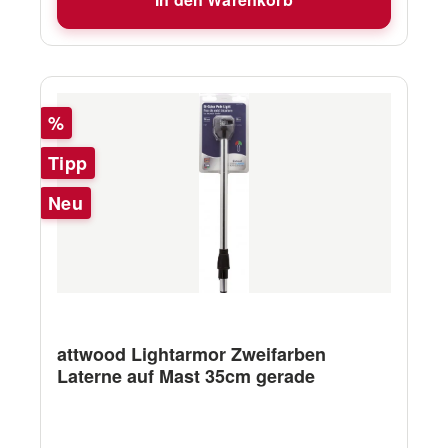
Rabatt
%
Tipp
Neu
attwood Lightarmor Zweifarben
Laterne auf Mast 35cm gerade