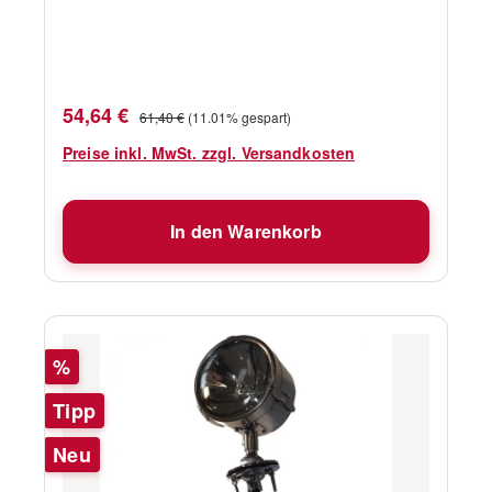
Verkaufspreis:
Regulärer Preis:
54,64 €
61,40 €
(11.01% gespart)
Preise inkl. MwSt. zzgl. Versandkosten
In den Warenkorb
Rabatt
%
Tipp
Neu