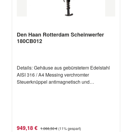
Den Haan Rotterdam Scheinwerfer
180CB012
Details: Gehäuse aus gebürstetem Edelstahl
AISI 316 / A4 Messing verchromter
Steuerknüppel antimagnetisch und
korrosionsfrei eingeschlossener
Spiegelreflektor Schutzgrad: IP66
Neigungswinkel: max 15° Bereich bei 1 Lux:
475m Lichtstärke: 225.000cd
Verkaufspreis:
Regulärer Preis:
949,18 €
1.066,50 €
(11% gespart)