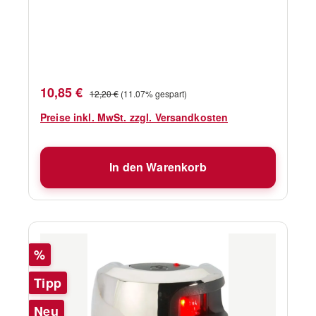
Einbaumontagefuß passend zu machen. Bitte
oben den gewünschten Typ auswählen.
geeignet für 2-polige Beleuchtung
vibrationsfrei durch Innengewinde
verschiedene Ausführungen
Verkaufspreis:
Regulärer Preis:
10,85 €
12,20 €
(11.07% gespart)
Preise inkl. MwSt. zzgl. Versandkosten
In den Warenkorb
Rabatt
%
Tipp
Neu