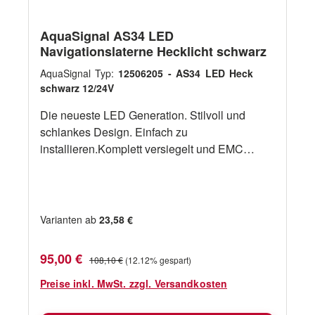
AquaSignal AS34 LED
Navigationslaterne Hecklicht schwarz
AquaSignal Typ:
12506205 - AS34 LED Heck
schwarz 12/24V
Die neueste LED Generation. Stilvoll und
schlankes Design. Einfach zu
installieren.Komplett versiegelt und EMC
getestet, wartungsfrei. BSH-Zulassung.Lange
Lebensdauer und niedriger
Energieverbrauch.Gehäuse: Polycarbonat, UV-
und seewasserfest.Optik: Innovative
Varianten ab
23,58 €
Linsentechnologie für weite Sichtbarkeit bei
nur einer LichtdiodeElektrik: 12-24V DC
Verkaufspreis:
Regulärer Preis:
95,00 €
108,10 €
(12.12% gespart)
(±20%)Wasserbeständig IP 66/67/68Montage:
2 Löcher, vorverdrahtet. Ausführungen
Preise inkl. MwSt. zzgl. Versandkosten
ArtikelnummerBeschreibungBootslängeVoltLei