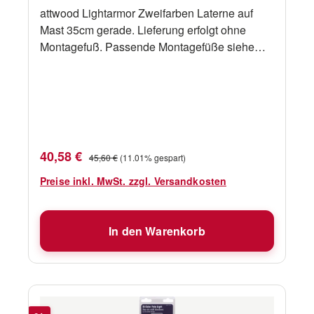
attwood Lightarmor Zweifarben Laterne auf
Mast 35cm gerade. Lieferung erfolgt ohne
Montagefuß. Passende Montagefüße siehe
Zubehör.
Verkaufspreis:
Regulärer Preis:
40,58 €
45,60 €
(11.01% gespart)
Preise inkl. MwSt. zzgl. Versandkosten
In den Warenkorb