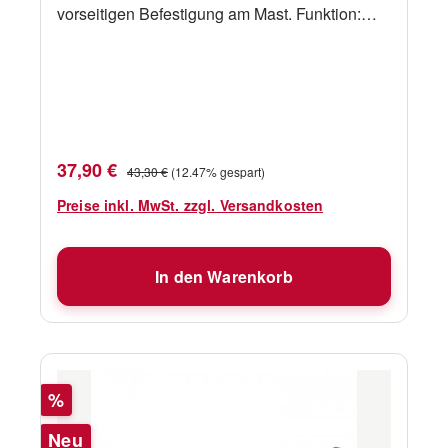
vorseitigen Befestigung am Mast. Funktion:
Dampferlich Funktion: Vorschiffsbeleuchtung
Mit LED Leuchtmitteln
Verkaufspreis:
Regulärer Preis:
37,90 €
43,30 €
(12.47% gespart)
Preise inkl. MwSt. zzgl. Versandkosten
In den Warenkorb
Rabatt
%
Neu