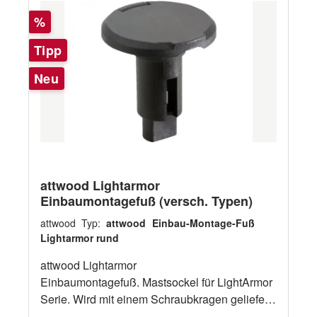
ArtikelnummerBeschreibung 12543110 360°
Abdeckung Hecklicht Edelstahl
Rabatt
auf Mast gerade 61cm 12543111 360° auf Mast
%
gerade 106cm 12543112 360° auf Mast gerade
Tipp
137cm 12543115 360° auf Mast klappbar 51cm
horizonal 12543116 360° auf Mast klappbar
Neu
51cm vertikal
attwood Lightarmor
Einbaumontagefuß (versch. Typen)
attwood Typ:
attwood Einbau-Montage-Fuß
Lightarmor rund
attwood Lightarmor
Einbaumontagefuß. Mastsockel für LightArmor
Serie. Wird mit einem Schraubkragen geliefert
um auch vorhandene Beleuchtung für diesen