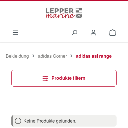
Zum Hauptinhalt springen
Waren
Bekleidung
adidas Corner
adidas asl range
Produkte filtern
Keine Produkte gefunden.