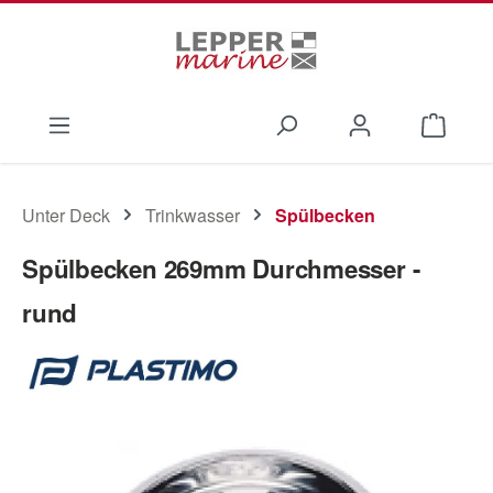
Zum Hauptinhalt springen
Waren
Unter Deck
Trinkwasser
Spülbecken
Spülbecken 269mm Durchmesser -
rund
Bildergalerie überspringen