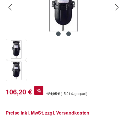
Verkaufspreis:
106,20 €
%
Regulärer Preis:
124,95 €
(15.01% gespart)
Preise inkl. MwSt. zzgl. Versandkosten