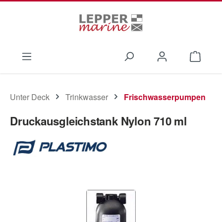
Zum Hauptinhalt springen
Waren
Unter Deck
Trinkwasser
Frischwasserpumpen
Druckausgleichstank Nylon 710 ml
Bildergalerie überspringen