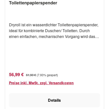
Toilettenpapierspender
Dryroll ist ein wasserdichter Toilettenpapierspender,
ideal für kombinierte Duschen/ Toiletten. Durch
einen einfachen, mechanischen Vorgang wird das
Toilettenpapier beim Verschließen des Dryrolls
einfach eingezogen und wasserdicht verstaut.
Gehäusefarbe: Beige (Schwarz als
Sonderbestellung möglich) Montage: Aufgesetzt
oder Einbau möglich Bitte oben gewünschte
Gehäusefarbe auswählen.
Verkaufspreis:
Regulärer Preis:
56,99 €
61,90 €
(7.93% gespart)
Preise inkl. MwSt. zzgl. Versandkosten
Details