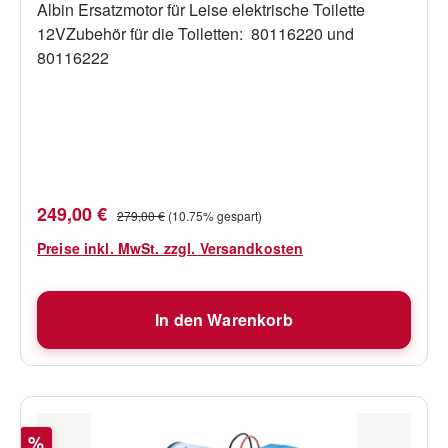
Albin Ersatzmotor für Leise elektrische Toilette
12VZubehör für die Toiletten: 80116220 und
80116222
Verkaufspreis:
Regulärer Preis:
249,00 €
279,00 €
(10.75% gespart)
Preise inkl. MwSt. zzgl. Versandkosten
In den Warenkorb
Rabatt
%