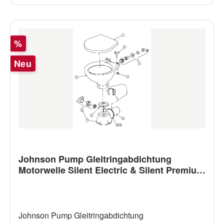
Rabatt
%
Neu
Johnson Pump Gleitringabdichtung
Motorwelle Silent Electric & Silent Premium
Electric Toilette
Johnson Pump Gleitringabdichtung