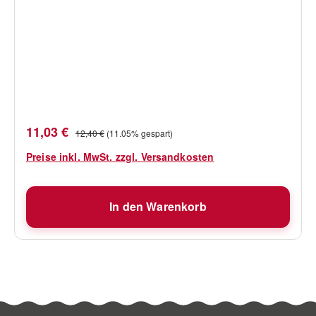
Verkaufspreis:
Regulärer Preis:
11,03 €
12,40 €
(11.05% gespart)
Preise inkl. MwSt. zzgl. Versandkosten
In den Warenkorb