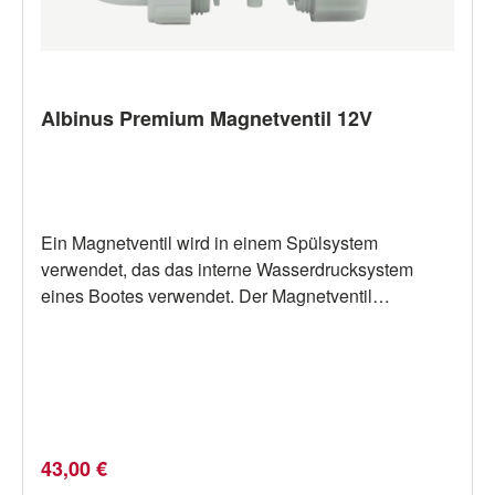
Albinus Premium Magnetventil 12V
Ein Magnetventil wird in einem Spülsystem
verwendet, das das interne Wasserdrucksystem
eines Bootes verwendet. Der Magnetventil
verhindert, dass Spülwasser in das
Wasserdrucksystem zurückfließt.
Regulärer Preis:
43,00 €