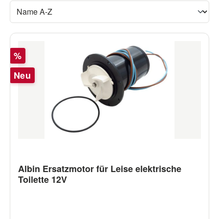
Rabatt
%
Neu
Albin Ersatzmotor für Leise elektrische
Toilette 12V