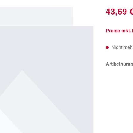
Verkaufsprei
43,69 
Preise inkl
Nicht mehr
Artikelnum