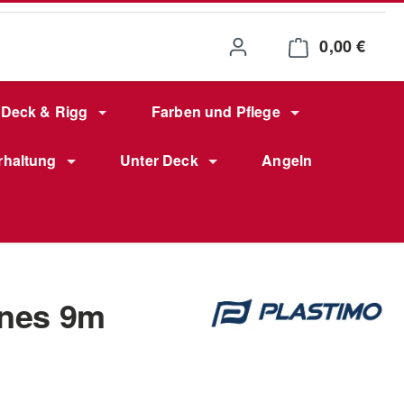
0,00 €
Waren
Deck & Rigg
Farben und Pflege
rhaltung
Unter Deck
Angeln
ines 9m