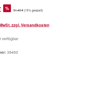
s:
€
%
Regulärer Preis:
51,40 €
(15% gespart)
. MwSt. zzgl. Versandkosten
 verfügbar
mer:
39450