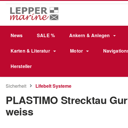
m Hauptinhalt springen
Zur Suche springen
Zur Hauptnavigation springen
News
SALE %
Ankern & Anlegen
Karten & Literatur
Motor
Navigation
Hersteller
Sicherheit
Lifebelt Systeme
PLASTIMO Strecktau Gurt 
weiss