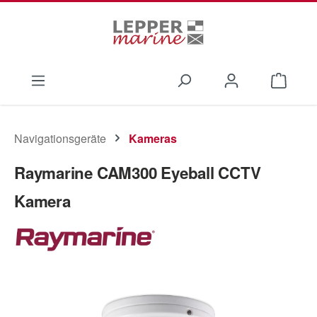
Zum Hauptinhalt springen
Waren
Navigationsgeräte
Kameras
Raymarine CAM300 Eyeball CCTV
Kamera
Bildergalerie überspringen