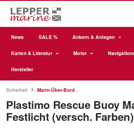
m Hauptinhalt springen
Zur Suche springen
Zur Hauptnavigation springen
News
SALE %
Ankern & Anlegen
Karten & Literatur
Motor
Navigation
Hersteller
Sicherheit
Mann-Über-Bord
Plastimo Rescue Buoy M
Festlicht (versch. Farben)