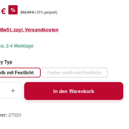
s:
 €
%
Regulärer Preis:
262,99 €
(15% gespart)
. MwSt. zzgl. Versandkosten
 ca. 2-4 Werktage
auswählen
y Typ
lb mit Festlicht
Farbe: weiß mit Festlicht
(Diese Option ist zurzeit ni
 Anzahl: Gib den gewünschten Wert ein 
In den Warenkorb
mer:
27023