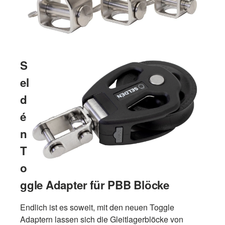
S
el
d
é
n
T
o
ggle Adapter für PBB Blöcke
Endlich ist es soweit, mit den neuen Toggle
Adaptern lassen sich die Gleitlagerblöcke von