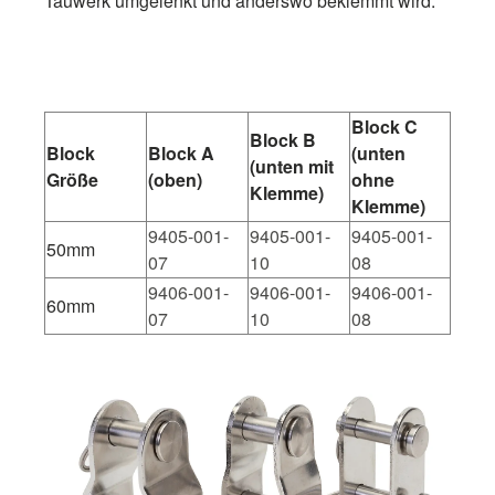
Tauwerk umgelenkt und anderswo beklemmt wird.
Block C
Block B
Block
Block A
(unten
(unten mit
Größe
(oben)
ohne
Klemme)
Klemme)
9405-001-
9405-001-
9405-001-
50mm
07
10
08
9406-001-
9406-001-
9406-001-
60mm
07
10
08