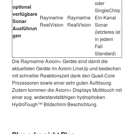
oder
optional
SingleChirp
verfügbare
Raymarine
Raymarine
Ein-Kanal
Sonar
RealVision
RealVision
Sonar
Ausführun
(letzteres ist
gen
in jedem
Fall
Standard)
Die Raymarine Axiom+ Geräte sind damit die
aktuellsten Geräte im Axiom LineUp und bestechen
mit schneller Reaktionszeit dank den Quad-Core
Prozessoren sowie einer sehr guten Auflösung.
Zudem kommen die Axiom+ Displays Multitouch mit
einer sog. widerstandsfähigen hydrophoben
HydroTough™ Bildschirm Beschichtung.