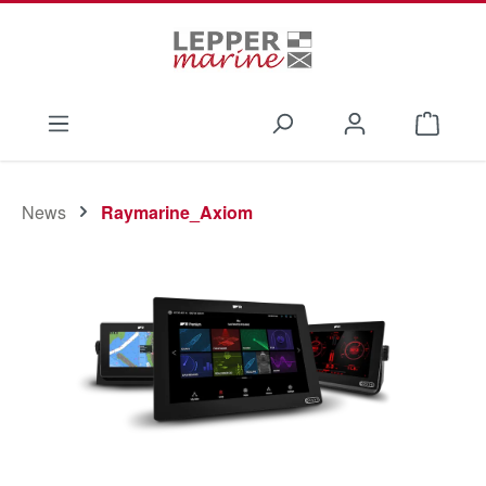
Zum Hauptinhalt springen
Waren
News
Raymarine_Axiom