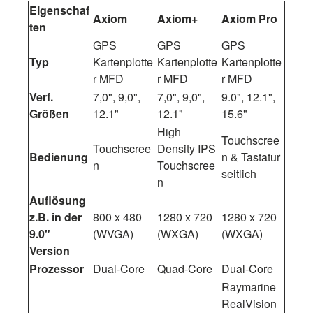
Eigenschaf
Axiom
Axiom+
Axiom Pro
ten
GPS
GPS
GPS
Typ
Kartenplotte
Kartenplotte
Kartenplotte
r MFD
r MFD
r MFD
Verf.
7,0", 9,0",
7,0", 9,0",
9.0", 12.1",
Größen
12.1"
12.1"
15.6"
High
Touchscree
Touchscree
Density IPS
Bedienung
n & Tastatur
n
Touchscree
seitlich
n
Auflösung
z.B. in der
800 x 480
1280 x 720
1280 x 720
9.0"
(WVGA)
(WXGA)
(WXGA)
Version
Prozessor
Dual-Core
Quad-Core
Dual-Core
Raymarine
RealVision