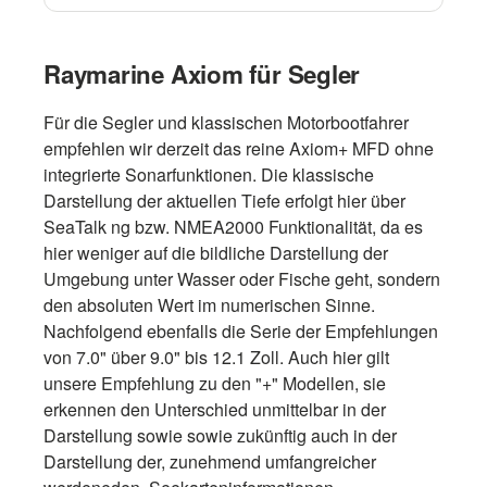
LightHouse 3 OS, dem bisher
leistungsstärksten und benutzerfreundlichsten
MFD-Betriebssystem. Die hier angebotenen
Raymarine Axiom für Segler
Axiom+ RV Geräte kommen alle mit dem
Raymarine RealVison RV100
Für die Segler und klassischen Motorbootfahrer
Spiegelheckgeber für 3D Sonar und sind damit
empfehlen wir derzeit das reine Axiom+ MFD ohne
erste Wahl für den ambitionierten Angler im
integrierte Sonarfunktionen. Die klassische
Binnen- und Küstenbereich. Verfügbar in 7", 9"
Darstellung der aktuellen Tiefe erfolgt hier über
und 12" mit reiner TouchScreen Bedienung
SeaTalk ng bzw. NMEA2000 Funktionalität, da es
ideal für beengte Steuerkonsolen. MAXIMALE
hier weniger auf die bildliche Darstellung der
DARSTELLUNG Neueste IPS-Display-
Umgebung unter Wasser oder Fische geht, sondern
Technologie bietet Karten-, Sonar-, Radar- und
den absoluten Wert im numerischen Sinne.
Videobilder in atemberaubenden Farben.
Nachfolgend ebenfalls die Serie der Empfehlungen
SCHLICHT KRAFTVOLL Verbesserte
von 7.0" über 9.0" bis 12.1 Zoll. Auch hier gilt
Kartendarstellung, GPS.
unsere Empfehlung zu den "+" Modellen, sie
erkennen den Unterschied unmittelbar in der
Darstellung sowie sowie zukünftig auch in der
Darstellung der, zunehmend umfangreicher