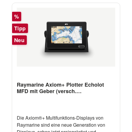
Rabatt
%
Tipp
Neu
Raymarine Axiom+ Plotter Echolot
MFD mit Geber (versch.
Ausführungen)
Die Axiom®+ Multifunktions-Displays von
Raymarine sind eine neue Generation von
Displays, schon jetzt preisgekrönt und