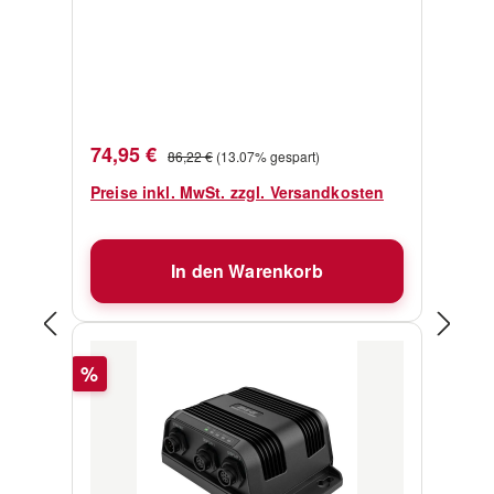
Verkaufspreis:
Regulärer Preis:
74,95 €
86,22 €
(13.07% gespart)
Preise inkl. MwSt. zzgl. Versandkosten
In den Warenkorb
Rabatt
%