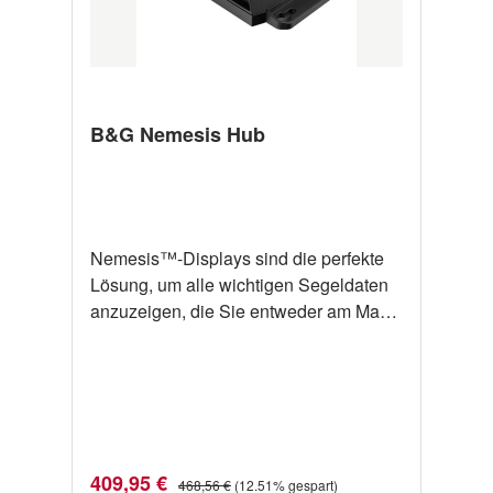
B&G Nemesis Hub
Nemesis™-Displays sind die perfekte
Lösung, um alle wichtigen Segeldaten
anzuzeigen, die Sie entweder am Mast,
im Cockpit oder am Steuerstand
benötigen – als einzelner Bildschirm
oder mit mehreren Bildschirmen über
den Nemesis Hub. Der besonders helle
Touchscreen mit einstellbaren
Datengrößen, Farben und einstellbarer
Verkaufspreis:
Regulärer Preis:
409,95 €
468,56 €
(12.51% gespart)