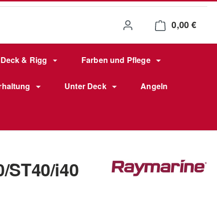
0,00 €
Waren
Deck & Rigg
Farben und Pflege
rhaltung
Unter Deck
Angeln
0/ST40/i40