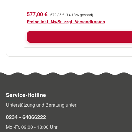
Verkaufspreis:
Regulärer Preis:
577,00 €
672,35 €
(14.18% gespart)
Preise inkl. MwSt. zzgl. Versandkosten
Service-Hotline
Unterstützung und Beratung unter:
0234 - 64066222
Mo.-Fr. 09:00 - 18:00 Uhr