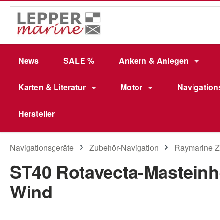
m Hauptinhalt springen
Zur Suche springen
Zur Hauptnavigation springen
News
SALE %
Ankern & Anlegen
Karten & Literatur
Motor
Navigation
Hersteller
Navigationsgeräte
Zubehör-Navigation
Raymarine Z
ST40 Rotavecta-Masteinhe
Wind