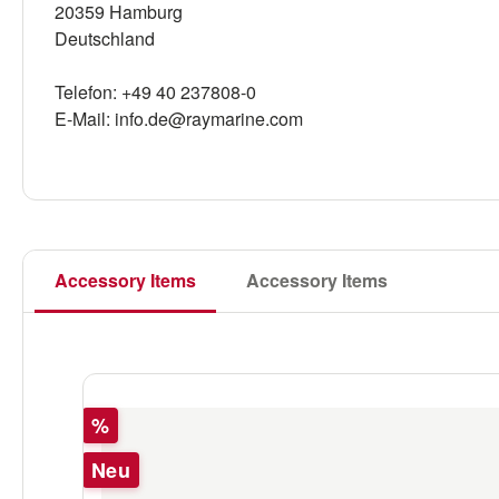
20359 Hamburg
Deutschland
Telefon: +49 40 237808-0
E-Mail: info.de@raymarine.com
Accessory Items
Accessory Items
Produktgalerie überspringen
Rabatt
%
Neu