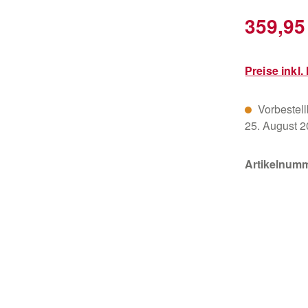
Verkaufsprei
359,95
Preise inkl
Vorbestellb
25. August 
Artikelnum