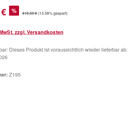
s:
 €
%
Regulärer Preis:
416,50 €
(13.58% gespart)
. MwSt. zzgl. Versandkosten
ar: Dieses Produkt ist voraussichtlich wieder lieferbar ab:
2026
mer:
Z195