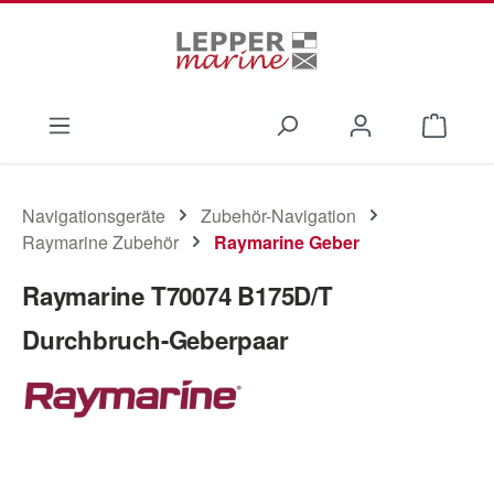
Zum Hauptinhalt springen
Waren
Navigationsgeräte
Zubehör-Navigation
Raymarine Zubehör
Raymarine Geber
Raymarine T70074 B175D/T
Durchbruch-Geberpaar
Bildergalerie überspringen