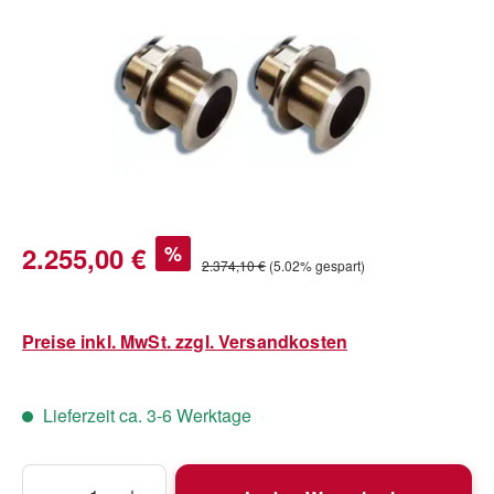
Verkaufspreis:
2.255,00 €
%
Regulärer Preis:
2.374,10 €
(5.02% gespart)
Preise inkl. MwSt. zzgl. Versandkosten
Lieferzeit ca. 3-6 Werktage
Produkt Anzahl: Gib den gewünschten Wert