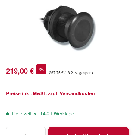
Verkaufspreis:
219,00 €
%
Regulärer Preis:
267,75 €
(18.21% gespart)
Preise inkl. MwSt. zzgl. Versandkosten
Lieferzeit ca. 14-21 Werktage
Produkt Anzahl: Gib den gewünschten Wert