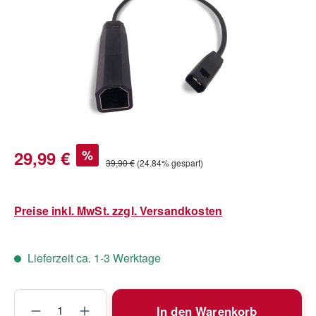
Verkaufspreis:
29,99 €
%
Regulärer Preis:
39,90 €
(24.84% gespart)
Preise inkl. MwSt. zzgl. Versandkosten
Lieferzeit ca. 1-3 Werktage
Produkt Anzahl: Gib den gewünschten Wert
In den Warenkorb