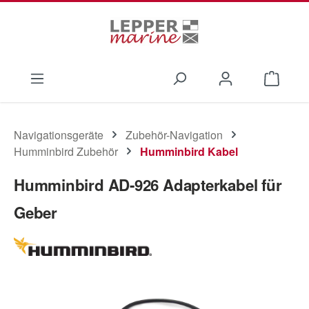
Zum Hauptinhalt springen
Waren
Navigationsgeräte
Zubehör-Navigation
Humminbird Zubehör
Humminbird Kabel
Humminbird AD-926 Adapterkabel für
Geber
Bildergalerie überspringen