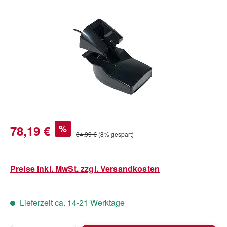
Bildergalerie überspringen
Verkaufspreis:
78,19 €
%
Regulärer Preis:
84,99 €
(8% gespart)
Preise inkl. MwSt. zzgl. Versandkosten
Lieferzeit ca. 14-21 Werktage