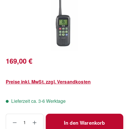
Regulärer Preis:
169,00 €
Preise inkl. MwSt. zzgl. Versandkosten
Lieferzeit ca. 3-6 Werktage
Produkt Anzahl: Gib den gewünschten Wert
In den Warenkorb