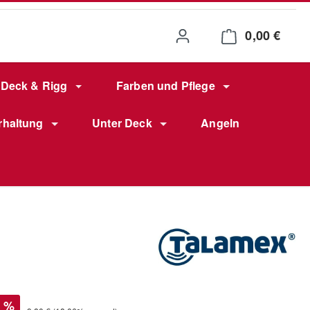
0,00 €
Waren
Deck & Rigg
Farben und Pflege
rhaltung
Unter Deck
Angeln
s:
%