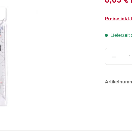
Preise inkl
Lieferzeit
Produkt
Artikelnum