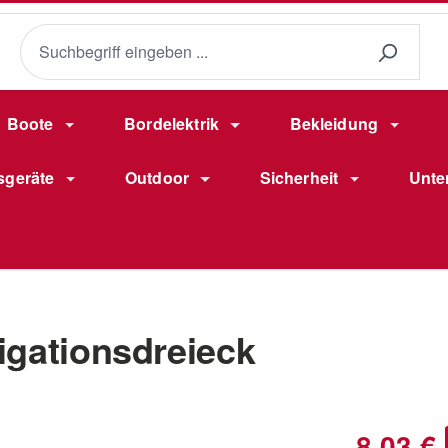
Boote
Bordelektrik
Bekleidung
sgeräte
Outdoor
Sicherheit
Unte
igationsdreieck
Verkaufsprei
8,03 €