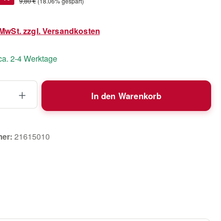
Regulärer Preis:
9,80 €
(18.06% gespart)
. MwSt. zzgl. Versandkosten
 ca. 2-4 Werktage
 Anzahl: Gib den gewünschten Wert ein 
In den Warenkorb
mer:
21615010