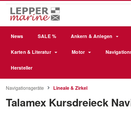
m Hauptinhalt springen
Zur Suche springen
Zur Hauptnavigation springen
News
SALE %
Ankern & Anlegen
Karten & Literatur
Motor
Navigation
Hersteller
Navigationsgeräte
Lineale & Zirkel
Talamex Kursdreieck Nav
Bildergalerie überspringen