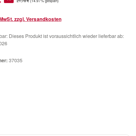
Regulärer Preis:
21,78 €
(14.97% gespart)
. MwSt. zzgl. Versandkosten
ar: Dieses Produkt ist voraussichtlich wieder lieferbar ab:
2026
mer:
37035