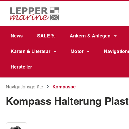
m Hauptinhalt springen
Zur Suche springen
Zur Hauptnavigation springen
News
SALE %
Ankern & Anlegen
Karten & Literatur
Motor
Navigation
Hersteller
Navigationsgeräte
Kompasse
Kompass Halterung Plast
Bildergalerie überspringen