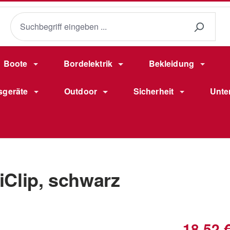
Boote
Bordelektrik
Bekleidung
sgeräte
Outdoor
Sicherheit
Unte
iClip, schwarz
Verkaufsprei
18,52 