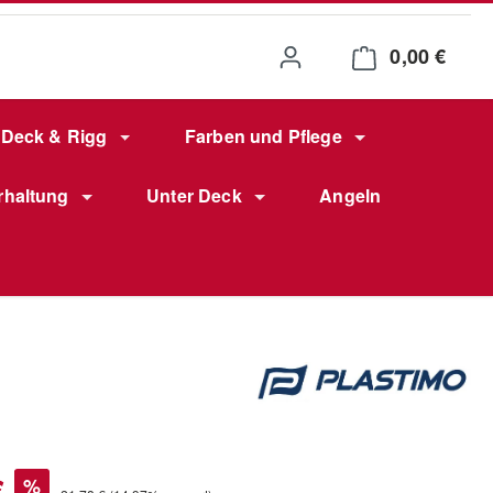
0,00 €
Waren
Deck & Rigg
Farben und Pflege
rhaltung
Unter Deck
Angeln
s:
€
%