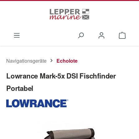
Zum Hauptinhalt springen
Waren
Navigationsgeräte
Echolote
Lowrance Mark-5x DSI Fischfinder
Portabel
Bildergalerie überspringen