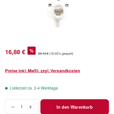
Verkaufspreis:
16,88 €
%
Regulärer Preis:
20,10 €
(16.02% gespart)
Preise inkl. MwSt. zzgl. Versandkosten
Lieferzeit ca. 2-4 Werktage
Produkt Anzahl: Gib den gewünschten Wert
In den Warenkorb