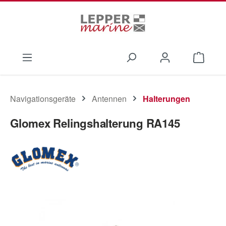
Zum Hauptinhalt springen
Waren
Navigationsgeräte
Antennen
Halterungen
Glomex Relingshalterung RA145
Bildergalerie überspringen