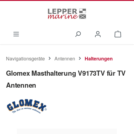
Zum Hauptinhalt springen
Waren
Navigationsgeräte
Antennen
Halterungen
Glomex Masthalterung V9173TV für TV
Antennen
Bildergalerie überspringen