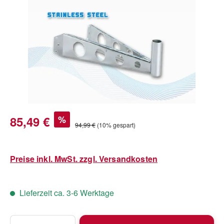
Verkaufspreis:
85,49 €
%
Regulärer Preis:
94,99 €
(10% gespart)
Preise inkl. MwSt. zzgl. Versandkosten
Lieferzeit ca. 3-6 Werktage
Produkt Anzahl: Gib den gewünschten Wert