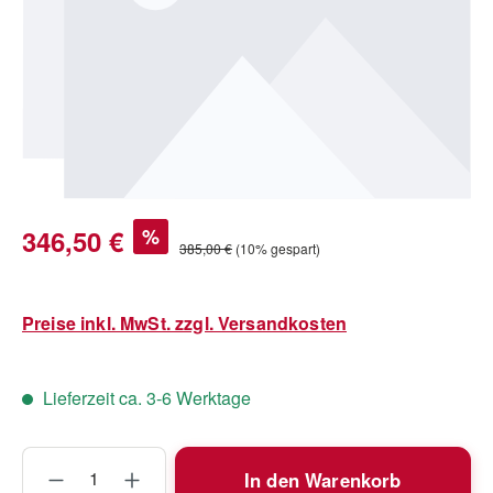
Verkaufspreis:
346,50 €
%
Regulärer Preis:
385,00 €
(10% gespart)
Preise inkl. MwSt. zzgl. Versandkosten
Lieferzeit ca. 3-6 Werktage
Produkt Anzahl: Gib den gewünschten Wert
In den Warenkorb