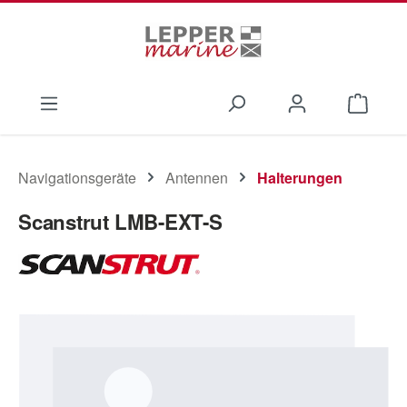
Zum Hauptinhalt springen
Waren
Navigationsgeräte
Antennen
Halterungen
Scanstrut LMB-EXT-S
Bildergalerie überspringen