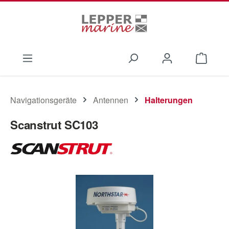
Zum Hauptinhalt springen
Waren
Navigationsgeräte
Antennen
Halterungen
Scanstrut SC103
Bildergalerie überspringen