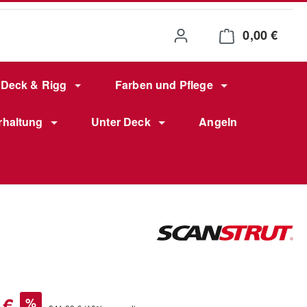
0,00 €
Waren
Deck & Rigg
Farben und Pflege
rhaltung
Unter Deck
Angeln
s:
 €
%