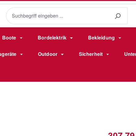
Boote
Bordelektrik
Bekleidung
sgeräte
Outdoor
Sicherheit
Unte
Verkaufsprei
307,79