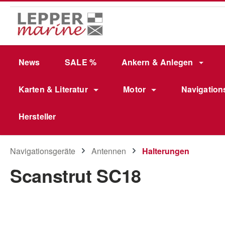
m Hauptinhalt springen
Zur Suche springen
Zur Hauptnavigation springen
News
SALE %
Ankern & Anlegen
Karten & Literatur
Motor
Navigation
Hersteller
Navigationsgeräte
Antennen
Halterungen
Scanstrut SC18
Bildergalerie überspringen