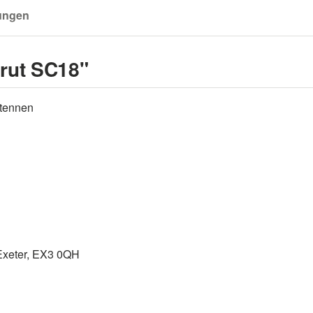
ungen
rut SC18"
ntennen
 Exeter, EX3 0QH