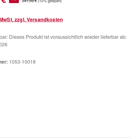
Regulärer Preis:
341,99 €
(10% gespart)
. MwSt. zzgl. Versandkosten
ar: Dieses Produkt ist voraussichtlich wieder lieferbar ab:
2026
mer:
1053-10018