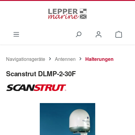
Zum Hauptinhalt springen
Waren
Navigationsgeräte
Antennen
Halterungen
Scanstrut DLMP-2-30F
Bildergalerie überspringen