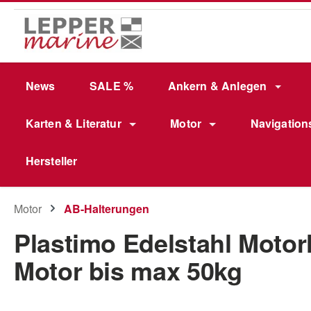
m Hauptinhalt springen
Zur Suche springen
Zur Hauptnavigation springen
News
SALE %
Ankern & Anlegen
Karten & Literatur
Motor
Navigation
Hersteller
Motor
AB-Halterungen
Plastimo Edelstahl Motorh
Motor bis max 50kg