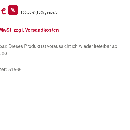
s:
 €
%
Regulärer Preis:
166,60 €
(15% gespart)
. MwSt. zzgl. Versandkosten
ar: Dieses Produkt ist voraussichtlich wieder lieferbar ab:
2026
mer:
51566