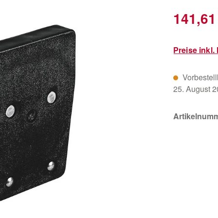
Verkaufsprei
141,61
Preise inkl
Vorbestellb
25. August 
Artikelnum