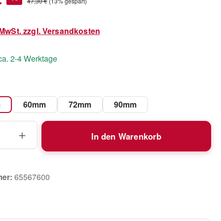
Regulärer Preis:
47,30 €
(13% gespart)
. MwSt. zzgl. Versandkosten
 ca. 2-4 Werktage
wählen
m
60mm
72mm
90mm
 Anzahl: Gib den gewünschten Wert ein 
In den Warenkorb
mer:
65567600