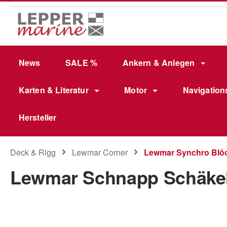
m Hauptinhalt springen
Zur Suche springen
Zur Hauptnavigation springen
News
SALE %
Ankern & Anlegen
Karten & Literatur
Motor
Navigation
Hersteller
Deck & Rigg
Lewmar Corner
Lewmar Synchro Blö
Lewmar Schnapp Schäkel 
Bildergalerie überspringen