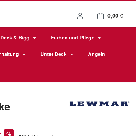
0,00 €
Waren
Deck & Rigg
Farben und Pflege
rhaltung
Unter Deck
Angeln
ke
s:
€
%