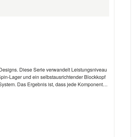
esigns. Diese Serie verwandelt Leistungsniveau
Spin-Lager und ein selbstausrichtender Blockkopf
System. Das Ergebnis ist, dass jede Komponente
d das alles mit weniger Verschleiß am Schot/Fall.
r. Bitte Ausführung oben wählen