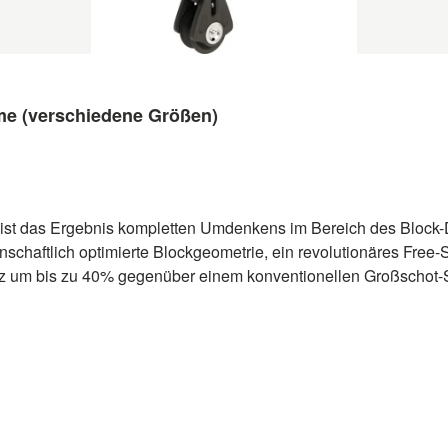
me (verschiedene Größen)
st das Ergebnis kompletten Umdenkens im Bereich des Block-D
nschaftlich optimierte Blockgeometrie, ein revolutionäres Free-
inz um bis zu 40% gegenüber einem konventionellen Großschot-
ein leichter, weicher Übergang der Kraft vom Deck zum Segel-un
d in unterschiedlichen Größen (Scheibendurchmesser) lieferba
9925037BK 50 450 6 10 65568137 29926037BK 60 800 8 10