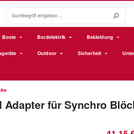
Boote
Bordelektrik
Bekleidung
sgeräte
Outdoor
Sicherheit
Unte
cke
Adapter für Synchro Blöc
Verkaufsprei
41,15 