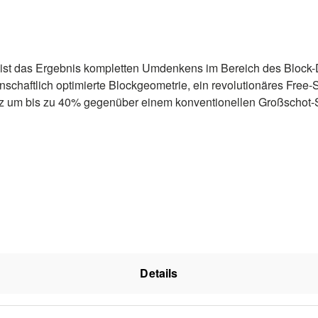
st das Ergebnis kompletten Umdenkens im Bereich des Block-D
nschaftlich optimierte Blockgeometrie, ein revolutionäres Free-
inz um bis zu 40% gegenüber einem konventionellen Großschot-
ein leichter, weicher Übergang der Kraft vom Deck zum Segel-un
d in unterschiedlichen Größen (Scheibendurchmesser) lieferba
9925021BK 50 450 6 10 65568121 29926021BK 60 800 8 10
K 72 1100 10 12 65569321 29929021BK 90 2000 12 14
Details