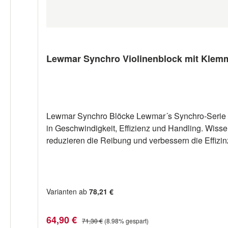
Lewmar Synchro Violinenblock mit Klem
Lewmar Synchro Blöcke Lewmar´s Synchro-Serie i
in Geschwindigkeit, Effizienz und Handling. Wisse
reduzieren die Reibung und verbessern die Effiz
mit der Bewegung des Seils synchronisiert wird - 
Technische Daten: Die Lewmar Synchro Blöcke sin
ArtikelnummerFabr.-Nr.Scheiben-Ø mmSWL daNSchot optimal mmSchot max. mm 65568037 2
65568237 29927237BK 72 1100 10 12
Varianten ab
78,21 €
Verkaufspreis:
Regulärer Preis:
64,90 €
71,30 €
(8.98% gespart)