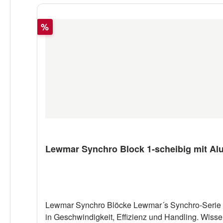
Rabatt
%
Lewmar Synchro Block 1-scheibig mit A
Lewmar Synchro Blöcke Lewmar´s Synchro-Serie i
in Geschwindigkeit, Effizienz und Handling. Wisse