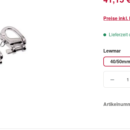
Preise inkl
Lieferzeit
aus
Lewmar
40/50m
Produkt
Artikelnum