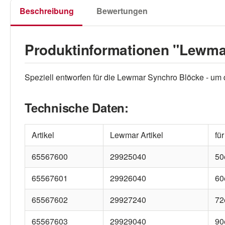
Beschreibung
Bewertungen
Produktinformationen "Lewma
Speziell entworfen für die Lewmar Synchro Blöcke - um
Technische Daten:
Artikel
Lewmar Artikel
fü
65567600
29925040
50
65567601
29926040
60
65567602
29927240
72
65567603
29929040
90