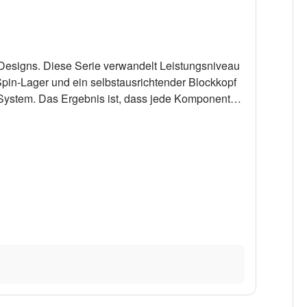
esigns. Diese Serie verwandelt Leistungsniveau
Spin-Lager und ein selbstausrichtender Blockkopf
System. Das Ergebnis ist, dass jede Komponente
d das alles mit weniger Verschleiß am Schot/Fall.
r. Bitte Ausführung oben wählen