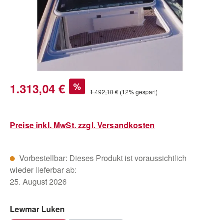
Verkaufspreis:
1.313,04 €
%
Regulärer Preis:
1.492,10 €
(12% gespart)
Preise inkl. MwSt. zzgl. Versandkosten
Vorbestellbar: Dieses Produkt ist voraussichtlich
wieder lieferbar ab:
25. August 2026
auswählen
Lewmar Luken