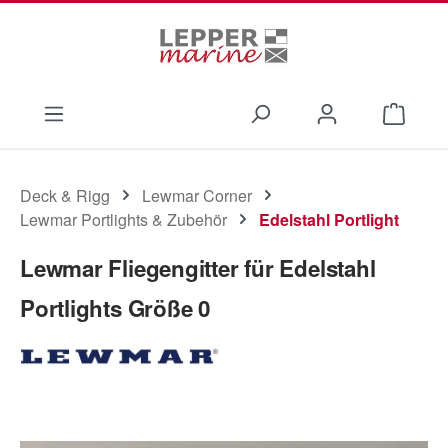
Zum Hauptinhalt springen
Waren
Deck & Rigg
Lewmar Corner
Lewmar Portlights & Zubehör
Edelstahl Portlight
Lewmar Fliegengitter für Edelstahl
Portlights Größe 0
Bildergalerie überspringen