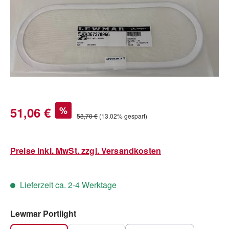
Verkaufspreis:
51,06 €
%
Regulärer Preis:
58,70 €
(13.02% gespart)
Preise inkl. MwSt. zzgl. Versandkosten
Lieferzeit ca. 2-4 Werktage
auswählen
Lewmar Portlight