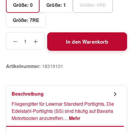
Größe: 0
Größe: 1
Größe: 1RE
(Diese Option ist zu
Größe: 7RE
Produkt Anzahl: Gib den gewünschten Wert
In den Warenkorb
Artikelnummer:
18319101
Beschreibung
Fliegengitter für Lewmar Standard Portlights. Die
Edelstahl-Portlights (SS) sind häufig auf Bavaria
Motorbooten anzutreffen…
Mehr