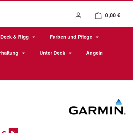
0,00 €
Waren
Deck & Rigg
Farben und Pflege
rhaltung
Unter Deck
Angeln
s:
%