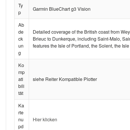
Ty
Garmin BlueChart g3 Vision
p
Ab
de
Detailed coverage of the British coast from W
ck
Brieuc to Dunkerque, including Saint-Malo, Sa
un
features the Isle of Portland, the Solent, the Is
g
Ko
mp
ati
siehe Reiter Kompatible Plotter
bili
tät
Ka
rte
nu
Hier klicken
pd