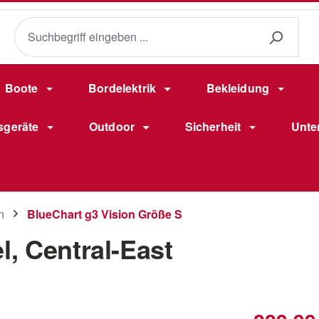
Boote
Bordelektrik
Bekleidung
sgeräte
Outdoor
Sicherheit
Unte
n
BlueChart g3 Vision Größe S
, Central-East
Verkaufsprei