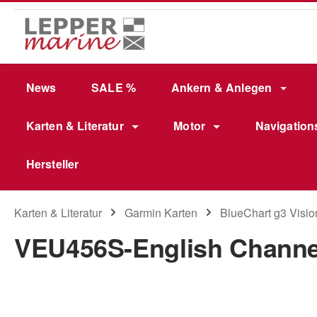
m Hauptinhalt springen
Zur Suche springen
Zur Hauptnavigation springen
News
SALE %
Ankern & Anlegen
Karten & Literatur
Motor
Navigation
Hersteller
Karten & Literatur
Garmin Karten
BlueChart g3 Visio
VEU456S-English Channel
Bildergalerie überspringen