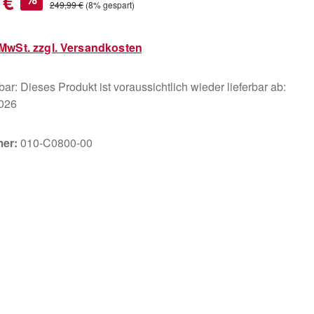
 €
Regulärer Preis:
249,99 €
(8% gespart)
. MwSt. zzgl. Versandkosten
ar: Dieses Produkt ist voraussichtlich wieder lieferbar ab:
2026
mer:
010-C0800-00