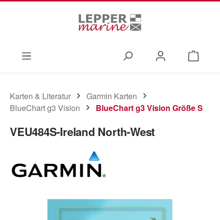
Zum Hauptinhalt springen
Waren
Karten & Literatur
Garmin Karten
BlueChart g3 Vision
BlueChart g3 Vision Größe S
VEU484S-Ireland North-West
Bildergalerie überspringen