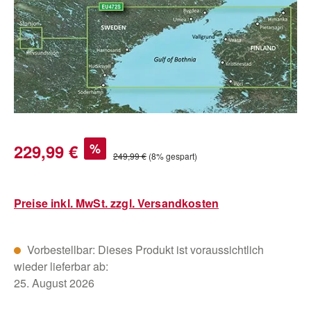
Verkaufspreis:
229,99 €
%
Regulärer Preis:
249,99 €
(8% gespart)
Preise inkl. MwSt. zzgl. Versandkosten
Vorbestellbar: Dieses Produkt ist voraussichtlich
wieder lieferbar ab:
25. August 2026