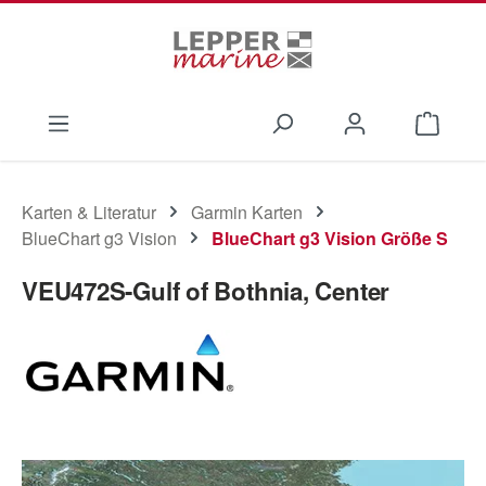
Zum Hauptinhalt springen
Waren
Karten & Literatur
Garmin Karten
BlueChart g3 Vision
BlueChart g3 Vision Größe S
VEU472S-Gulf of Bothnia, Center
Bildergalerie überspringen