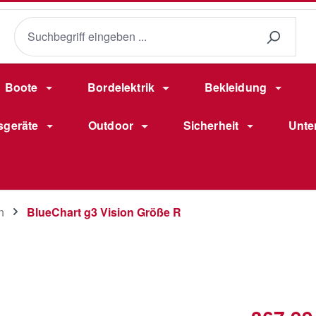
Boote
Bordelektrik
Bekleidung
sgeräte
Outdoor
Sicherheit
Unte
n
BlueChart g3 Vision Größe R
Verkaufsprei