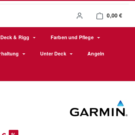
0,00 €
Waren
Deck & Rigg
Farben und Pflege
rhaltung
Unter Deck
Angeln
s:
%