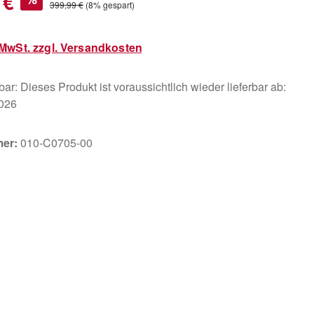
 €
Regulärer Preis:
399,99 €
(8% gespart)
. MwSt. zzgl. Versandkosten
ar: Dieses Produkt ist voraussichtlich wieder lieferbar ab:
2026
mer:
010-C0705-00