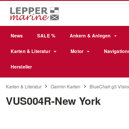
m Hauptinhalt springen
Zur Suche springen
Zur Hauptnavigation springen
News
SALE %
Ankern & Anlegen
Karten & Literatur
Motor
Navigation
Hersteller
Karten & Literatur
Garmin Karten
BlueChart g3 Visio
VUS004R-New York
Bildergalerie überspringen