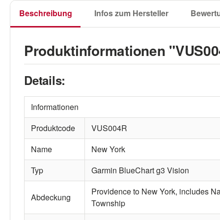
Beschreibung
Infos zum Hersteller
Bewert
Produktinformationen "VUS0
Details:
Informationen
Produktcode
VUS004R
Name
New York
Typ
Garmin BlueChart g3 Vision
Providence to New York, includes Nar
Abdeckung
Township