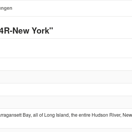
ungen
04R-New York"
ragansett Bay, all of Long Island, the entire Hudson River, N