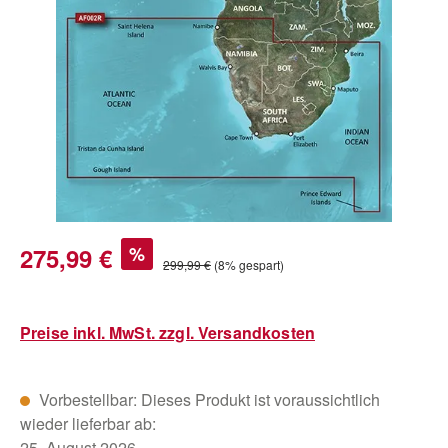
Bildergalerie überspringen
Verkaufspreis:
275,99 €
%
Regulärer Preis:
299,99 €
(8% gespart)
Preise inkl. MwSt. zzgl. Versandkosten
Vorbestellbar: Dieses Produkt ist voraussichtlich
wieder lieferbar ab:
25. August 2026