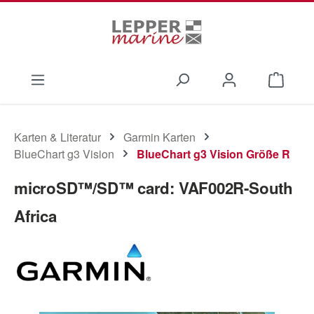
Zum Hauptinhalt springen
Waren
Karten & Literatur
Garmin Karten
BlueChart g3 Vision
BlueChart g3 Vision Größe R
microSD™/SD™ card: VAF002R-South
Africa