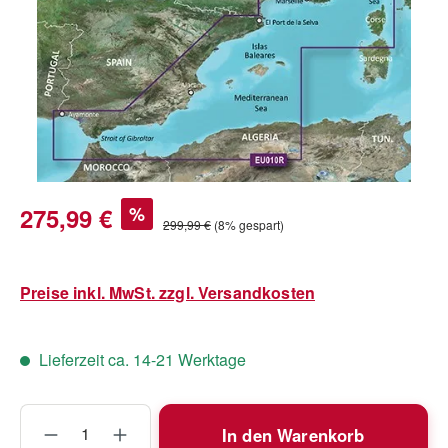
Verkaufspreis:
275,99 €
%
Regulärer Preis:
299,99 €
(8% gespart)
Preise inkl. MwSt. zzgl. Versandkosten
Lieferzeit ca. 14-21 Werktage
Produkt Anzahl: Gib den gewünschten Wert
In den Warenkorb