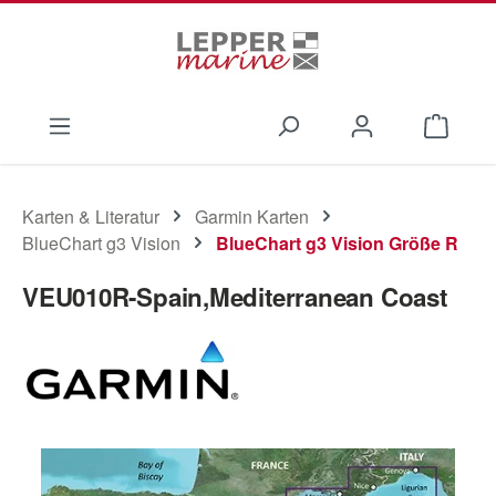
Zum Hauptinhalt springen
Waren
Karten & Literatur
Garmin Karten
BlueChart g3 Vision
BlueChart g3 Vision Größe R
VEU010R-Spain,Mediterranean Coast
Bildergalerie überspringen