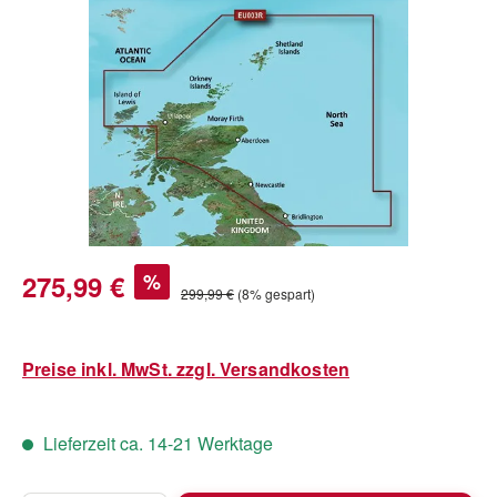
Bildergalerie überspringen
Verkaufspreis:
275,99 €
%
Regulärer Preis:
299,99 €
(8% gespart)
Preise inkl. MwSt. zzgl. Versandkosten
Lieferzeit ca. 14-21 Werktage