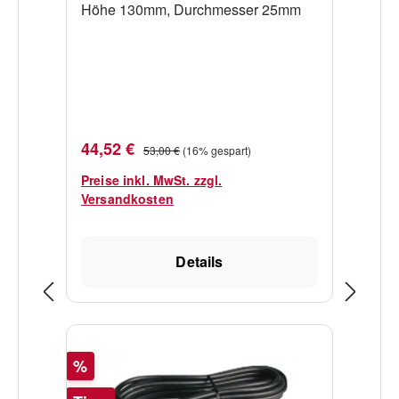
Höhe 130mm, Durchmesser 25mm
Verkaufspreis:
Regulärer Preis:
44,52 €
53,00 €
(16% gespart)
Preise inkl. MwSt. zzgl.
Versandkosten
Details
Rabatt
%