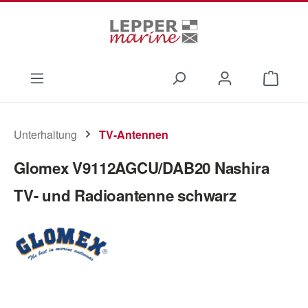
Zum Hauptinhalt springen
Waren
Unterhaltung
TV-Antennen
Glomex V9112AGCU/DAB20 Nashira
TV- und Radioantenne schwarz
Bildergalerie überspringen