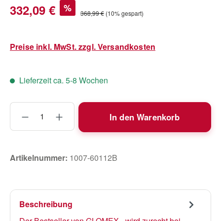
Verkaufspreis:
332,09 €
%
Regulärer Preis:
368,99 €
(10% gespart)
Preise inkl. MwSt. zzgl. Versandkosten
Lieferzeit ca. 5-8 Wochen
Produkt Anzahl: Gib den gewünschten Wert
In den Warenkorb
Artikelnummer:
1007-60112B
Beschreibung
Der Bestseller von GLOMEX - wird zurecht bei