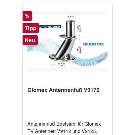
Rabatt
%
Tipp
Neu
Glomex Antennenfuß V9172
Antennenfuß Edelstahl für Glomex
TV Antennen V9112 und V9125.